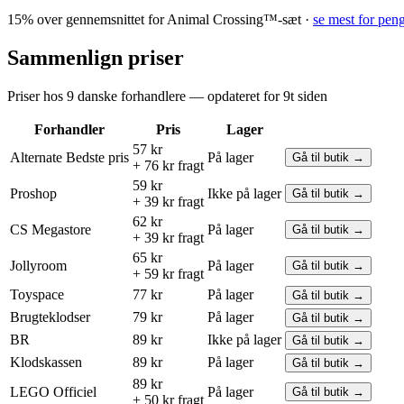
15% over gennemsnittet for Animal Crossing™-sæt ·
se mest for pen
Sammenlign priser
Priser hos 9 danske forhandlere — opdateret for 9t siden
Forhandler
Pris
Lager
57 kr
Alternate
Bedste pris
På lager
Gå til butik →
+ 76 kr fragt
59 kr
Proshop
Ikke på lager
Gå til butik →
+ 39 kr fragt
62 kr
CS Megastore
På lager
Gå til butik →
+ 39 kr fragt
65 kr
Jollyroom
På lager
Gå til butik →
+ 59 kr fragt
Toyspace
77 kr
På lager
Gå til butik →
Brugteklodser
79 kr
På lager
Gå til butik →
BR
89 kr
Ikke på lager
Gå til butik →
Klodskassen
89 kr
På lager
Gå til butik →
89 kr
LEGO
Officiel
På lager
Gå til butik →
+ 50 kr fragt