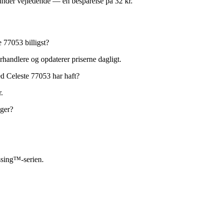
under vejledende — en besparelse på 32 kr.
77053 billigst?
rhandlere og opdaterer priserne dagligt.
 Celeste 77053 har haft?
.
ger?
sing™-serien.