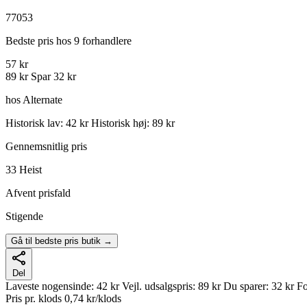
77053
Bedste pris hos 9 forhandlere
57 kr
89 kr
Spar 32 kr
hos Alternate
Historisk lav: 42 kr
Historisk høj: 89 kr
Gennemsnitlig pris
33
Heist
Afvent prisfald
Stigende
Gå til bedste pris butik →
Del
Laveste nogensinde:
42 kr
Vejl. udsalgspris:
89 kr
Du sparer:
32 kr
Fo
Pris pr. klods
0,74 kr/klods