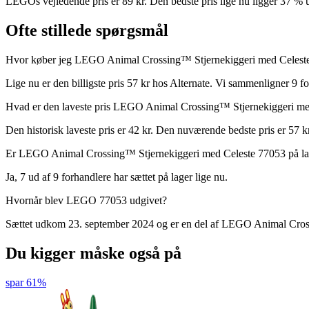
LEGOs vejledende pris er 89 kr. Den bedste pris lige nu ligger 37 % 
Ofte stillede spørgsmål
Hvor køber jeg LEGO Animal Crossing™ Stjernekiggeri med Celeste 
Lige nu er den billigste pris 57 kr hos Alternate. Vi sammenligner 9 fo
Hvad er den laveste pris LEGO Animal Crossing™ Stjernekiggeri med
Den historisk laveste pris er 42 kr. Den nuværende bedste pris er 57 kr
Er LEGO Animal Crossing™ Stjernekiggeri med Celeste 77053 på la
Ja, 7 ud af 9 forhandlere har sættet på lager lige nu.
Hvornår blev LEGO 77053 udgivet?
Sættet udkom 23. september 2024 og er en del af LEGO Animal Cros
Du kigger måske også på
spar 61%