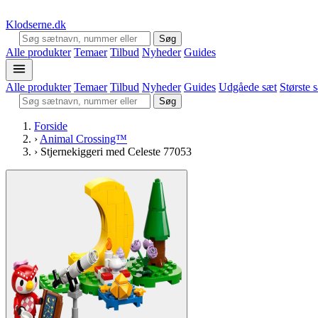
Klodserne
.dk
Søg
Alle produkter
Temaer
Tilbud
Nyheder
Guides
Alle produkter
Temaer
Tilbud
Nyheder
Guides
Udgåede sæt
Største 
Søg
Forside
›
Animal Crossing™
›
Stjernekiggeri med Celeste 77053