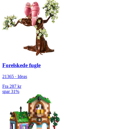
Forelskede fugle
21365 · Ideas
Fra
287 kr
spar 31%