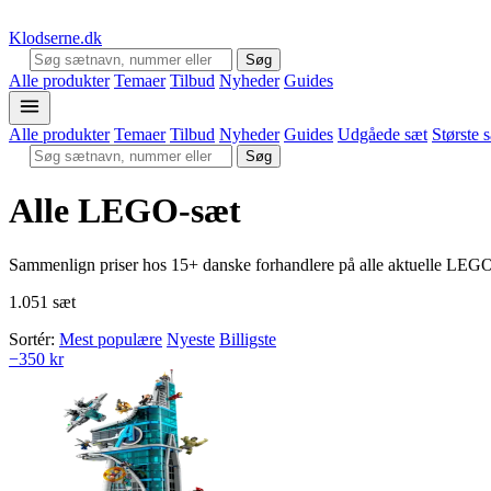
Klodserne
.dk
Søg
Alle produkter
Temaer
Tilbud
Nyheder
Guides
Alle produkter
Temaer
Tilbud
Nyheder
Guides
Udgåede sæt
Største 
Søg
Alle LEGO-sæt
Sammenlign priser hos 15+ danske forhandlere på alle aktuelle LEGO
1.051 sæt
Sortér:
Mest populære
Nyeste
Billigste
−350 kr