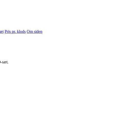
sæt
Pris pr. klods
Om siden
-sæt.