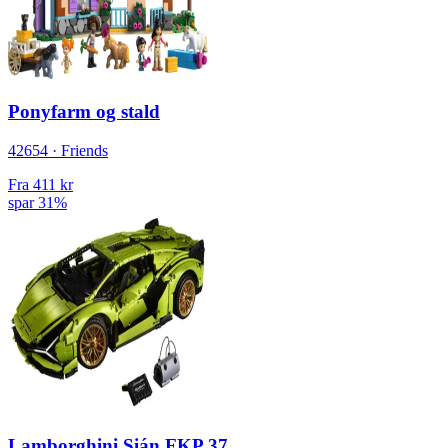
Ponyfarm og stald
42654 · Friends
Fra
411 kr
spar 31%
Lamborghini Sián FKP 37