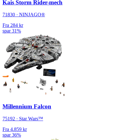
Kais Storm Rider-mech
71830 · NINJAGO®
Fra
284 kr
spar 31%
Millennium Falcon
75192 · Star Wars™
Fra
4.859 kr
spar 36%