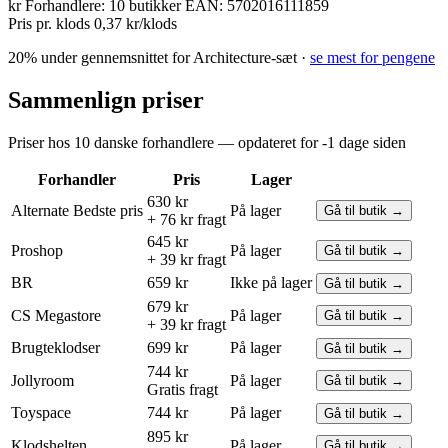
kr
Forhandlere:
10 butikker
EAN:
5702016111859
Pris pr. klods
0,37 kr/klods
20% under gennemsnittet for Architecture-sæt ·
se mest for pengene
Sammenlign priser
Priser hos 10 danske forhandlere — opdateret for -1 dage siden
Forhandler
Pris
Lager
630 kr
Alternate
Bedste pris
På lager
Gå til butik →
+ 76 kr fragt
645 kr
Proshop
På lager
Gå til butik →
+ 39 kr fragt
BR
659 kr
Ikke på lager
Gå til butik →
679 kr
CS Megastore
På lager
Gå til butik →
+ 39 kr fragt
Brugteklodser
699 kr
På lager
Gå til butik →
744 kr
Jollyroom
På lager
Gå til butik →
Gratis fragt
Toyspace
744 kr
På lager
Gå til butik →
895 kr
Klodshelten
På lager
Gå til butik →