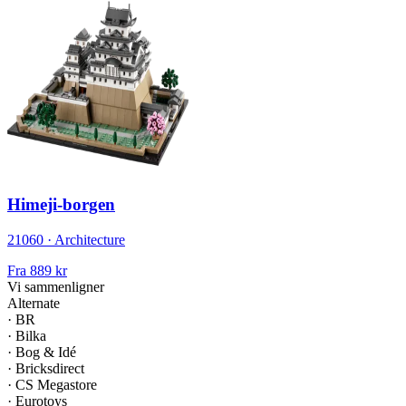
Himeji-borgen
21060 · Architecture
Fra
889 kr
Vi sammenligner
Alternate
·
BR
·
Bilka
·
Bog & Idé
·
Bricksdirect
·
CS Megastore
·
Eurotoys