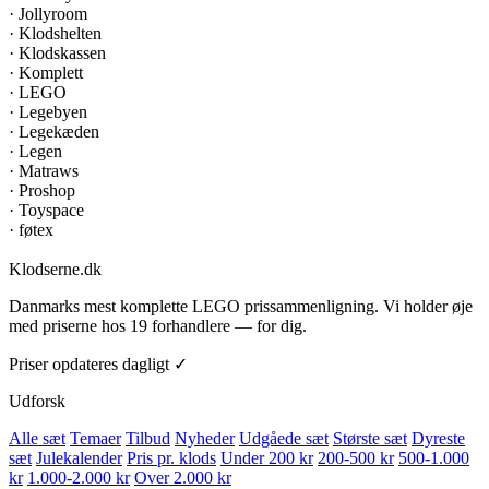
·
Jollyroom
·
Klodshelten
·
Klodskassen
·
Komplett
·
LEGO
·
Legebyen
·
Legekæden
·
Legen
·
Matraws
·
Proshop
·
Toyspace
·
føtex
Klodserne
.dk
Danmarks mest komplette LEGO prissammenligning. Vi holder øje
med priserne hos 19 forhandlere — for dig.
Priser opdateres dagligt ✓
Udforsk
Alle sæt
Temaer
Tilbud
Nyheder
Udgåede sæt
Største sæt
Dyreste
sæt
Julekalender
Pris pr. klods
Under 200 kr
200-500 kr
500-1.000
kr
1.000-2.000 kr
Over 2.000 kr