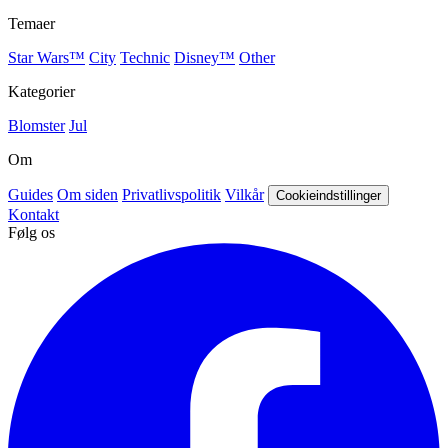
Temaer
Star Wars™
City
Technic
Disney™
Other
Kategorier
Blomster
Jul
Om
Guides
Om siden
Privatlivspolitik
Vilkår
Cookieindstillinger
Kontakt
Følg os