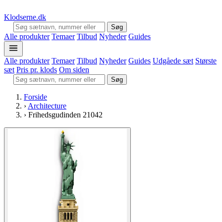
Klodserne
.dk
Søg
Alle produkter
Temaer
Tilbud
Nyheder
Guides
Alle produkter
Temaer
Tilbud
Nyheder
Guides
Udgåede sæt
Største
sæt
Pris pr. klods
Om siden
Søg
Forside
›
Architecture
›
Frihedsgudinden 21042