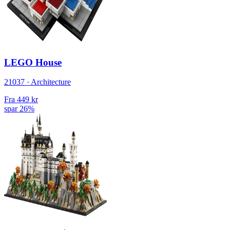
LEGO House
21037 · Architecture
Fra
449 kr
spar 26%