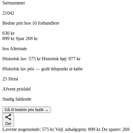
Sætnummer
21042
Bedste pris hos 10 forhandlere
630 kr
899 kr
Spar 269 kr
hos Alternate
Historisk lav: 575 kr
Historisk høj: 977 kr
Historisk lav pris — godt tidspunkt at købe
25
Heist
Afvent prisfald
Stadig faldende
Gå til bedste pris butik →
Del
Laveste nogensinde:
575 kr
Vejl. udsalgspris:
899 kr
Du sparer:
269