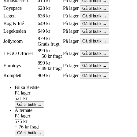
Klodskassen
615 kr
På lager
Gå til butik →
Toyspace
628 kr
På lager
Gå til butik →
Legen
636 kr
På lager
Gå til butik →
Bog & Idé
649 kr
På lager
Gå til butik →
Legekæden
649 kr
På lager
Gå til butik →
879 kr
Jollyroom
På lager
Gå til butik →
Gratis fragt
899 kr
LEGO
Officiel
På lager
Gå til butik →
+ 50 kr fragt
899 kr
Eurotoys
På lager
Gå til butik →
+ 49 kr fragt
Komplett
969 kr
På lager
Gå til butik →
Bilka
Bedste
På lager
521 kr
Gå til butik →
Alternate
På lager
575 kr
+ 76 kr fragt
Gå til butik →