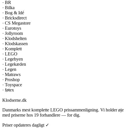
·
BR
·
Bilka
·
Bog & Idé
·
Bricksdirect
·
CS Megastore
·
Eurotoys
·
Jollyroom
·
Klodshelten
·
Klodskassen
·
Komplett
·
LEGO
·
Legebyen
·
Legekæden
·
Legen
·
Matraws
·
Proshop
·
Toyspace
·
føtex
Klodserne
.dk
Danmarks mest komplette LEGO prissammenligning. Vi holder øje
med priserne hos 19 forhandlere — for dig.
Priser opdateres dagligt ✓