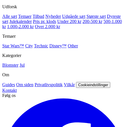
Udforsk
Alle sæt
Temaer
Tilbud
Nyheder
Udgåede sæt
Største sæt
Dyreste
sæt
Julekalender
Pris pr. klods
Under 200 kr
200-500 kr
500-1.000
kr
1.000-2.000 kr
Over 2.000 kr
Temaer
Star Wars™
City
Technic
Disney™
Other
Kategorier
Blomster
Jul
Om
Guides
Om siden
Privatlivspolitik
Vilkår
Cookieindstillinger
Kontakt
Følg os