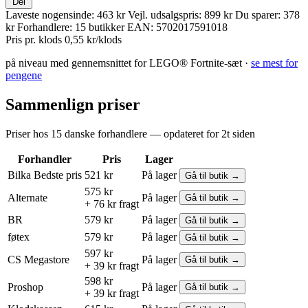
Del
Laveste nogensinde:
463 kr
Vejl. udsalgspris:
899 kr
Du sparer:
378
kr
Forhandlere:
15 butikker
EAN:
5702017591018
Pris pr. klods
0,55 kr/klods
på niveau med gennemsnittet for LEGO® Fortnite-sæt ·
se mest for
pengene
Sammenlign priser
Priser hos 15 danske forhandlere — opdateret for 2t siden
Forhandler
Pris
Lager
Bilka
Bedste pris
521 kr
På lager
Gå til butik →
575 kr
Alternate
På lager
Gå til butik →
+ 76 kr fragt
BR
579 kr
På lager
Gå til butik →
føtex
579 kr
På lager
Gå til butik →
597 kr
CS Megastore
På lager
Gå til butik →
+ 39 kr fragt
598 kr
Proshop
På lager
Gå til butik →
+ 39 kr fragt