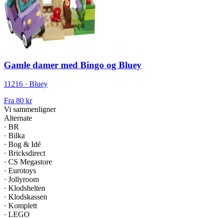
Gamle damer med Bingo og Bluey
11216 · Bluey
Fra
80 kr
Vi sammenligner
Alternate
·
BR
·
Bilka
·
Bog & Idé
·
Bricksdirect
·
CS Megastore
·
Eurotoys
·
Jollyroom
·
Klodshelten
·
Klodskassen
·
Komplett
·
LEGO