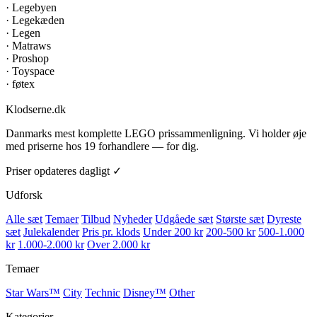
·
Legebyen
·
Legekæden
·
Legen
·
Matraws
·
Proshop
·
Toyspace
·
føtex
Klodserne
.dk
Danmarks mest komplette LEGO prissammenligning. Vi holder øje
med priserne hos 19 forhandlere — for dig.
Priser opdateres dagligt ✓
Udforsk
Alle sæt
Temaer
Tilbud
Nyheder
Udgåede sæt
Største sæt
Dyreste
sæt
Julekalender
Pris pr. klods
Under 200 kr
200-500 kr
500-1.000
kr
1.000-2.000 kr
Over 2.000 kr
Temaer
Star Wars™
City
Technic
Disney™
Other
Kategorier