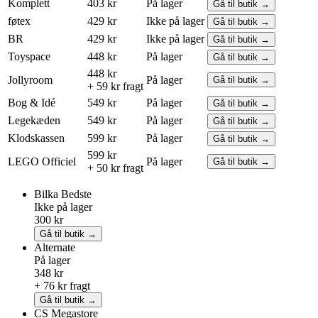
Komplett
403 kr
På lager
Gå til butik →
føtex
429 kr
Ikke på lager
Gå til butik →
BR
429 kr
Ikke på lager
Gå til butik →
Toyspace
448 kr
På lager
Gå til butik →
448 kr
Jollyroom
På lager
Gå til butik →
+ 59 kr fragt
Bog & Idé
549 kr
På lager
Gå til butik →
Legekæden
549 kr
På lager
Gå til butik →
Klodskassen
599 kr
På lager
Gå til butik →
599 kr
LEGO
Officiel
På lager
Gå til butik →
+ 50 kr fragt
Bilka
Bedste
Ikke på lager
300 kr
Gå til butik →
Alternate
På lager
348 kr
+ 76 kr fragt
Gå til butik →
CS Megastore