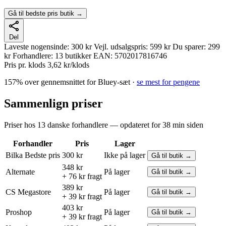
Gå til bedste pris butik →
Del
Laveste nogensinde:
300 kr
Vejl. udsalgspris:
599 kr
Du sparer:
299
kr
Forhandlere:
13 butikker
EAN:
5702017816746
Pris pr. klods
3,62 kr/klods
157% over gennemsnittet for Bluey-sæt ·
se mest for pengene
Sammenlign priser
Priser hos 13 danske forhandlere — opdateret for 38 min siden
Forhandler
Pris
Lager
Bilka
Bedste pris
300 kr
Ikke på lager
Gå til butik →
348 kr
Alternate
På lager
Gå til butik →
+ 76 kr fragt
389 kr
CS Megastore
På lager
Gå til butik →
+ 39 kr fragt
403 kr
Proshop
På lager
Gå til butik →
+ 39 kr fragt