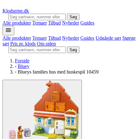
Klodserne
.dk
Søg
Alle produkter
Temaer
Tilbud
Nyheder
Guides
Alle produkter
Temaer
Tilbud
Nyheder
Guides
Udgåede sæt
Største
sæt
Pris pr. klods
Om siden
Søg
Forside
›
Bluey
›
Blueys families hus med huskespil 10459