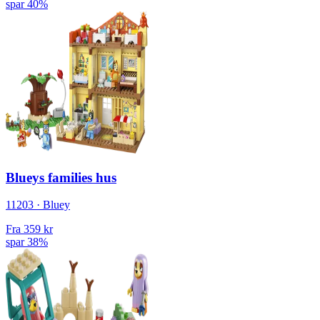
spar 40%
Blueys families hus
11203 · Bluey
Fra
359 kr
spar 38%