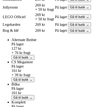
269 kr
Jollyroom
På lager
Gå til butik →
+ 59 kr fragt
269 kr
LEGO
Officiel
På lager
Gå til butik →
+ 50 kr fragt
Legekæden
269 kr
På lager
Gå til butik →
Bog & Idé
269 kr
På lager
Gå til butik →
Alternate
Bedste
På lager
127 kr
+ 76 kr fragt
Gå til butik →
CS Megastore
På lager
161 kr
+ 39 kr fragt
Gå til butik →
Bilka
På lager
161 kr
Gå til butik →
Komplett
På lager