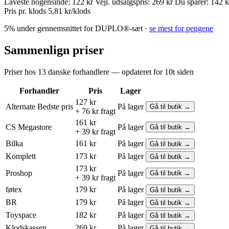
Laveste nogensinde:
122 kr
Vejl. udsalgspris:
269 kr
Du sparer:
142 k
Pris pr. klods
5,81 kr/klods
5% under gennemsnittet for DUPLO®-sæt ·
se mest for pengene
Sammenlign priser
Priser hos 13 danske forhandlere — opdateret for 10t siden
Forhandler
Pris
Lager
127 kr
Alternate
Bedste pris
På lager
Gå til butik →
+ 76 kr fragt
161 kr
CS Megastore
På lager
Gå til butik →
+ 39 kr fragt
Bilka
161 kr
På lager
Gå til butik →
Komplett
173 kr
På lager
Gå til butik →
173 kr
Proshop
På lager
Gå til butik →
+ 39 kr fragt
føtex
179 kr
På lager
Gå til butik →
BR
179 kr
På lager
Gå til butik →
Toyspace
182 kr
På lager
Gå til butik →
Klodskassen
269 kr
På lager
Gå til butik →