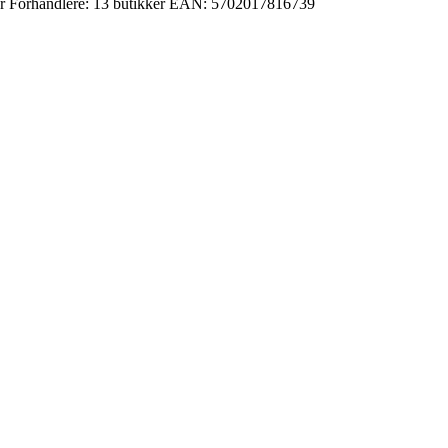
r
Forhandlere:
13 butikker
EAN:
5702017816739