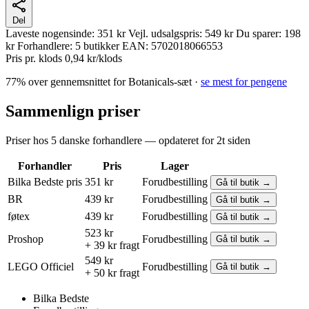
Del
Laveste nogensinde:
351 kr
Vejl. udsalgspris:
549 kr
Du sparer:
198
kr
Forhandlere:
5 butikker
EAN:
5702018066553
Pris pr. klods
0,94 kr/klods
77% over gennemsnittet for Botanicals-sæt ·
se mest for pengene
Sammenlign priser
Priser hos 5 danske forhandlere — opdateret for 2t siden
Forhandler
Pris
Lager
Bilka
Bedste pris
351 kr
Forudbestilling
Gå til butik →
BR
439 kr
Forudbestilling
Gå til butik →
føtex
439 kr
Forudbestilling
Gå til butik →
523 kr
Proshop
Forudbestilling
Gå til butik →
+ 39 kr fragt
549 kr
LEGO
Officiel
Forudbestilling
Gå til butik →
+ 50 kr fragt
Bilka
Bedste