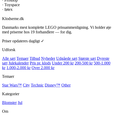
·
Proshop
·
Toyspace
·
føtex
Klodserne
.dk
Danmarks mest komplette LEGO prissammenligning. Vi holder øje
med priserne hos 19 forhandlere — for dig.
Priser opdateres dagligt ✓
Udforsk
Alle sæt
Temaer
Tilbud
Nyheder
Udgåede sæt
Største sæt
Dyreste
sæt
Julekalender
Pris pr. klods
Under 200 kr
200-500 kr
500-1.000
kr
1.000-2.000 kr
Over 2.000 kr
Temaer
Star Wars™
City
Technic
Disney™
Other
Kategorier
Blomster
Jul
Om