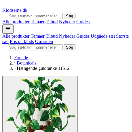
Klodserne
.dk
Søg
Alle produkter
Temaer
Tilbud
Nyheder
Guides
Alle produkter
Temaer
Tilbud
Nyheder
Guides
Udgåede sæt
Største
sæt
Pris pr. klods
Om siden
Søg
Forside
›
Botanicals
›
Hængende guldranke 11512