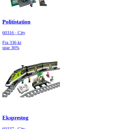
Politistation
60316 · City
Fra
336 kr
spar 36%
Eksprestog
60337 · City