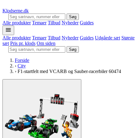
Klodserne
.dk
Søg
Alle produkter
Temaer
Tilbud
Nyheder
Guides
Alle produkter
Temaer
Tilbud
Nyheder
Guides
Udgåede sæt
Største
sæt
Pris pr. klods
Om siden
Søg
Forside
›
City
›
F1-startfelt med VCARB og Sauber-racerbiler 60474