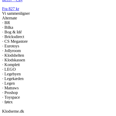
Fra
827 kr
Vi sammenligner
Alternate
·
BR
·
Bilka
·
Bog & Idé
·
Bricksdirect
·
CS Megastore
·
Eurotoys
·
Jollyroom
·
Klodshelten
·
Klodskassen
·
Komplett
·
LEGO
·
Legebyen
·
Legekæden
·
Legen
·
Matraws
·
Proshop
·
Toyspace
·
føtex
Klodserne
.dk