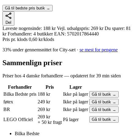
Gå til bedste pris butik →
Del
Laveste nogensinde:
188 kr
Vejl. udsalgspris:
269 kr
Du sparer:
81
kr
Forhandlere:
4 butikker
EAN:
5702017864440
Pris pr. klods
0,60 kr/klods
33% under gennemsnittet for City-sæt ·
se mest for pengene
Sammenlign priser
Priser hos 4 danske forhandlere — opdateret for 39 min siden
Forhandler
Pris
Lager
Bilka
Bedste pris
188 kr
Ikke på lager
Gå til butik →
føtex
249 kr
Ikke på lager
Gå til butik →
BR
269 kr
Ikke på lager
Gå til butik →
269 kr
LEGO
Officiel
På lager
Gå til butik →
+ 50 kr fragt
Bilka
Bedste