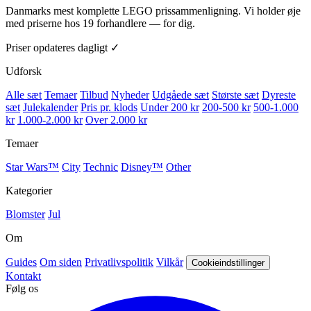
Danmarks mest komplette LEGO prissammenligning. Vi holder øje
med priserne hos 19 forhandlere — for dig.
Priser opdateres dagligt ✓
Udforsk
Alle sæt
Temaer
Tilbud
Nyheder
Udgåede sæt
Største sæt
Dyreste
sæt
Julekalender
Pris pr. klods
Under 200 kr
200-500 kr
500-1.000
kr
1.000-2.000 kr
Over 2.000 kr
Temaer
Star Wars™
City
Technic
Disney™
Other
Kategorier
Blomster
Jul
Om
Guides
Om siden
Privatlivspolitik
Vilkår
Cookieindstillinger
Kontakt
Følg os