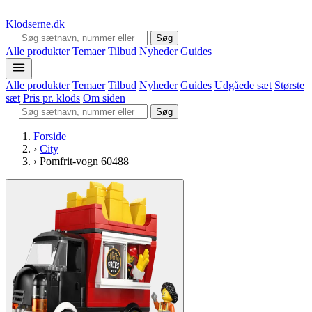
Klodserne
.dk
Søg
Alle produkter
Temaer
Tilbud
Nyheder
Guides
Alle produkter
Temaer
Tilbud
Nyheder
Guides
Udgåede sæt
Største
sæt
Pris pr. klods
Om siden
Søg
Forside
›
City
›
Pomfrit-vogn 60488