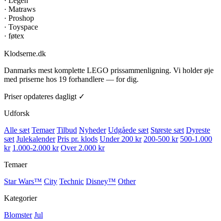
·
Legen
·
Matraws
·
Proshop
·
Toyspace
·
føtex
Klodserne
.dk
Danmarks mest komplette LEGO prissammenligning. Vi holder øje
med priserne hos 19 forhandlere — for dig.
Priser opdateres dagligt ✓
Udforsk
Alle sæt
Temaer
Tilbud
Nyheder
Udgåede sæt
Største sæt
Dyreste
sæt
Julekalender
Pris pr. klods
Under 200 kr
200-500 kr
500-1.000
kr
1.000-2.000 kr
Over 2.000 kr
Temaer
Star Wars™
City
Technic
Disney™
Other
Kategorier
Blomster
Jul