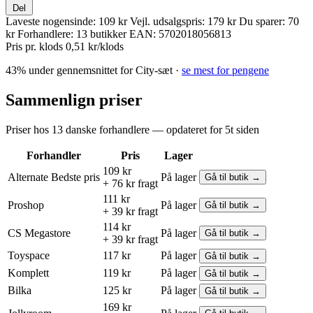
Del
Laveste nogensinde:
109 kr
Vejl. udsalgspris:
179 kr
Du sparer:
70
kr
Forhandlere:
13 butikker
EAN:
5702018056813
Pris pr. klods
0,51 kr/klods
43% under gennemsnittet for City-sæt ·
se mest for pengene
Sammenlign priser
Priser hos 13 danske forhandlere — opdateret for 5t siden
Forhandler
Pris
Lager
109 kr
Alternate
Bedste pris
På lager
Gå til butik →
+ 76 kr fragt
111 kr
Proshop
På lager
Gå til butik →
+ 39 kr fragt
114 kr
CS Megastore
På lager
Gå til butik →
+ 39 kr fragt
Toyspace
117 kr
På lager
Gå til butik →
Komplett
119 kr
På lager
Gå til butik →
Bilka
125 kr
På lager
Gå til butik →
169 kr