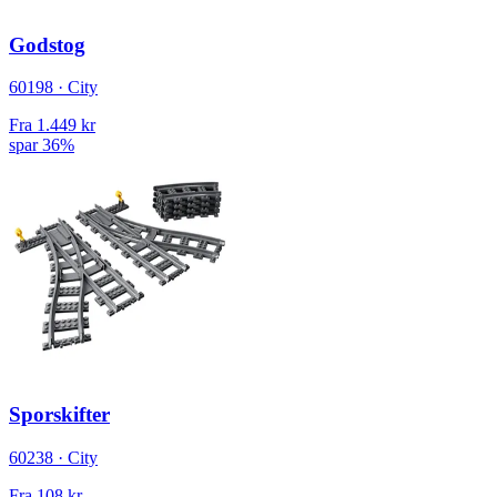
Godstog
60198 · City
Fra
1.449 kr
spar 36%
Sporskifter
60238 · City
Fra
108 kr