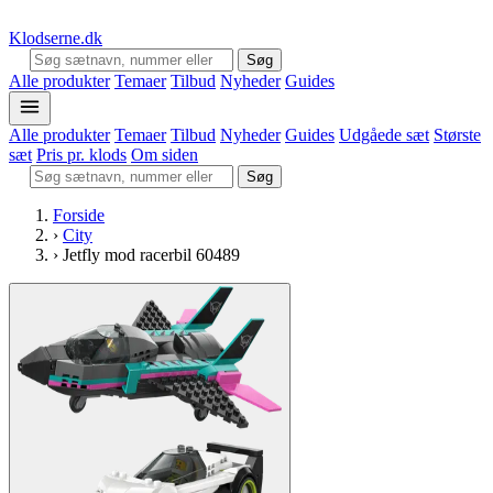
Klodserne
.dk
Søg
Alle produkter
Temaer
Tilbud
Nyheder
Guides
Alle produkter
Temaer
Tilbud
Nyheder
Guides
Udgåede sæt
Største
sæt
Pris pr. klods
Om siden
Søg
Forside
›
City
›
Jetfly mod racerbil 60489