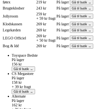
føtex
219 kr
På lager
Gå til butik →
Brugteklodser
243 kr
På lager
Gå til butik →
259 kr
Jollyroom
På lager
Gå til butik →
+ 59 kr fragt
Klodskassen
269 kr
På lager
Gå til butik →
Legekæden
269 kr
På lager
Gå til butik →
269 kr
LEGO
Officiel
På lager
Gå til butik →
+ 50 kr fragt
Bog & Idé
269 kr
På lager
Gå til butik →
Toyspace
Bedste
På lager
156 kr
Gå til butik →
CS Megastore
På lager
158 kr
+ 39 kr fragt
Gå til butik →
Alternate
På lager
162 kr