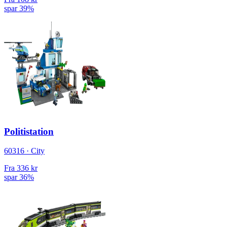
spar 39%
Politistation
60316 · City
Fra
336 kr
spar 36%