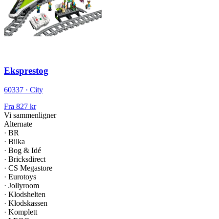
Eksprestog
60337 · City
Fra
827 kr
Vi sammenligner
Alternate
·
BR
·
Bilka
·
Bog & Idé
·
Bricksdirect
·
CS Megastore
·
Eurotoys
·
Jollyroom
·
Klodshelten
·
Klodskassen
·
Komplett