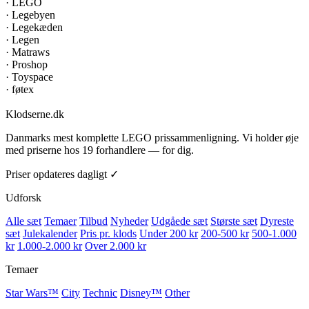
·
LEGO
·
Legebyen
·
Legekæden
·
Legen
·
Matraws
·
Proshop
·
Toyspace
·
føtex
Klodserne
.dk
Danmarks mest komplette LEGO prissammenligning. Vi holder øje
med priserne hos 19 forhandlere — for dig.
Priser opdateres dagligt ✓
Udforsk
Alle sæt
Temaer
Tilbud
Nyheder
Udgåede sæt
Største sæt
Dyreste
sæt
Julekalender
Pris pr. klods
Under 200 kr
200-500 kr
500-1.000
kr
1.000-2.000 kr
Over 2.000 kr
Temaer
Star Wars™
City
Technic
Disney™
Other