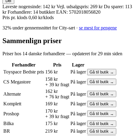
Del
Laveste nogensinde:
142 kr
Vejl. udsalgspris:
269 kr
Du sparer:
113
kr
Forhandlere:
14 butikker
EAN:
5702018056820
Pris pr. klods
0,60 kr/klods
32% under gennemsnittet for City-sæt ·
se mest for pengene
Sammenlign priser
Priser hos 14 danske forhandlere — opdateret for 29 min siden
Forhandler
Pris
Lager
Toyspace
Bedste pris
156 kr
På lager
Gå til butik →
158 kr
CS Megastore
På lager
Gå til butik →
+ 39 kr fragt
162 kr
Alternate
På lager
Gå til butik →
+ 76 kr fragt
Komplett
169 kr
På lager
Gå til butik →
170 kr
Proshop
På lager
Gå til butik →
+ 39 kr fragt
Bilka
175 kr
På lager
Gå til butik →
BR
219 kr
På lager
Gå til butik →