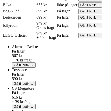
Bilka
655 kr
Ikke på lager
Gå til butik →
Bog & Idé
699 kr
På lager
Gå til butik →
Legekæden
699 kr
På lager
Gå til butik →
949 kr
Jollyroom
På lager
Gå til butik →
Gratis fragt
949 kr
LEGO
Officiel
På lager
Gå til butik →
+ 50 kr fragt
Alternate
Bedste
På lager
567 kr
+ 76 kr fragt
Gå til butik →
Toyspace
På lager
590 kr
Gå til butik →
CS Megastore
På lager
616 kr
+ 39 kr fragt
Gå til butik →