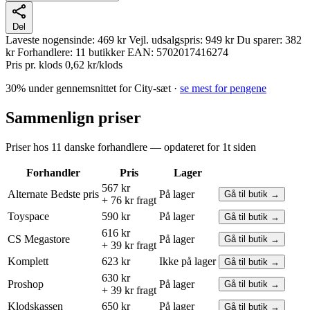
Del
Laveste nogensinde:
469 kr
Vejl. udsalgspris:
949 kr
Du sparer:
382
kr
Forhandlere:
11 butikker
EAN:
5702017416274
Pris pr. klods
0,62 kr/klods
30% under gennemsnittet for City-sæt ·
se mest for pengene
Sammenlign priser
Priser hos 11 danske forhandlere — opdateret for 1t siden
Forhandler
Pris
Lager
567 kr
Alternate
Bedste pris
På lager
Gå til butik →
+ 76 kr fragt
Toyspace
590 kr
På lager
Gå til butik →
616 kr
CS Megastore
På lager
Gå til butik →
+ 39 kr fragt
Komplett
623 kr
Ikke på lager
Gå til butik →
630 kr
Proshop
På lager
Gå til butik →
+ 39 kr fragt
Klodskassen
650 kr
På lager
Gå til butik →