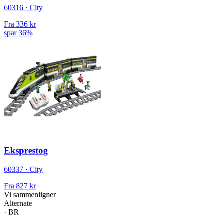
60316 · City
Fra
336 kr
spar 36%
Eksprestog
60337 · City
Fra
827 kr
Vi sammenligner
Alternate
·
BR