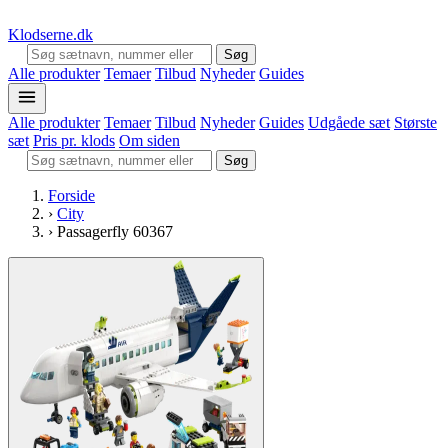
Klodserne
.dk
Søg
Alle produkter
Temaer
Tilbud
Nyheder
Guides
Alle produkter
Temaer
Tilbud
Nyheder
Guides
Udgåede sæt
Største
sæt
Pris pr. klods
Om siden
Søg
Forside
›
City
›
Passagerfly 60367