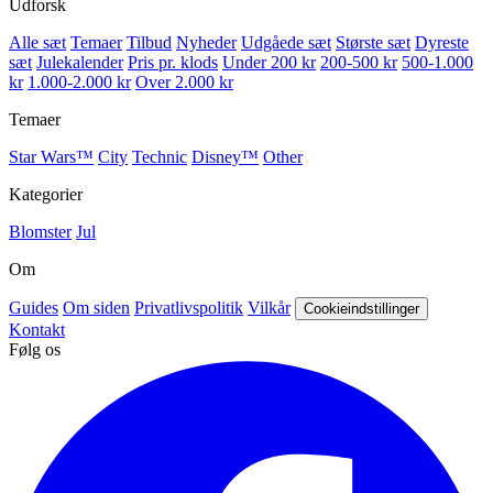
Udforsk
Alle sæt
Temaer
Tilbud
Nyheder
Udgåede sæt
Største sæt
Dyreste
sæt
Julekalender
Pris pr. klods
Under 200 kr
200-500 kr
500-1.000
kr
1.000-2.000 kr
Over 2.000 kr
Temaer
Star Wars™
City
Technic
Disney™
Other
Kategorier
Blomster
Jul
Om
Guides
Om siden
Privatlivspolitik
Vilkår
Cookieindstillinger
Kontakt
Følg os