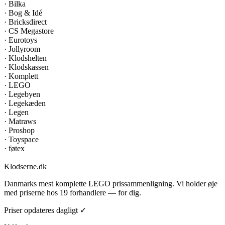
·
Bilka
·
Bog & Idé
·
Bricksdirect
·
CS Megastore
·
Eurotoys
·
Jollyroom
·
Klodshelten
·
Klodskassen
·
Komplett
·
LEGO
·
Legebyen
·
Legekæden
·
Legen
·
Matraws
·
Proshop
·
Toyspace
·
føtex
Klodserne
.dk
Danmarks mest komplette LEGO prissammenligning. Vi holder øje
med priserne hos 19 forhandlere — for dig.
Priser opdateres dagligt ✓