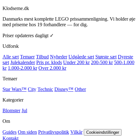
Klodserne
.dk
Danmarks mest komplette LEGO prissammenligning. Vi holder øje
med priserne hos 19 forhandlere — for dig.
Priser opdateres dagligt ✓
Udforsk
Alle sæt
Temaer
Tilbud
Nyheder
Udgåede sæt
Største sæt
Dyreste
sæt
Julekalender
Pris pr. klods
Under 200 kr
200-500 kr
500-1.000
kr
1.000-2.000 kr
Over 2.000 kr
Temaer
Star Wars™
City
Technic
Disney™
Other
Kategorier
Blomster
Jul
Om
Guides
Om siden
Privatlivspolitik
Vilkår
Cookieindstillinger
Kontakt