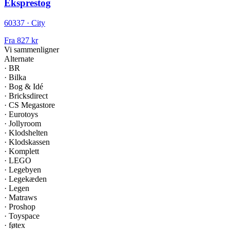
Eksprestog
60337 · City
Fra
827 kr
Vi sammenligner
Alternate
·
BR
·
Bilka
·
Bog & Idé
·
Bricksdirect
·
CS Megastore
·
Eurotoys
·
Jollyroom
·
Klodshelten
·
Klodskassen
·
Komplett
·
LEGO
·
Legebyen
·
Legekæden
·
Legen
·
Matraws
·
Proshop
·
Toyspace
·
føtex