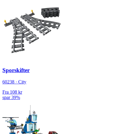
Sporskifter
60238 · City
Fra
108 kr
spar 39%