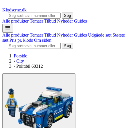
Klodserne
.dk
Søg
Alle produkter
Temaer
Tilbud
Nyheder
Guides
Alle produkter
Temaer
Tilbud
Nyheder
Guides
Udgåede sæt
Største
sæt
Pris pr. klods
Om siden
Søg
Forside
›
City
›
Politibil 60312