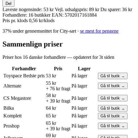
Del
Laveste nogensinde:
53 kr
Vejl. udsalgspris:
89 kr
Du sparer:
36 kr
Forhandlere:
16 butikker
EAN:
5702017161884
Pris pr. klods
0,56 kr/klods
37% under gennemsnittet for City-sæt ·
se mest for pengene
Sammenlign priser
Priser hos 16 danske forhandlere — opdateret for 3t siden
Forhandler
Pris
Lager
Toyspace
Bedste pris
53 kr
På lager
Gå til butik →
55 kr
Alternate
På lager
Gå til butik →
+ 76 kr fragt
58 kr
CS Megastore
På lager
Gå til butik →
+ 39 kr fragt
Bilka
64 kr
På lager
Gå til butik →
Komplett
65 kr
På lager
Gå til butik →
65 kr
Proshop
På lager
Gå til butik →
+ 39 kr fragt
69 kr