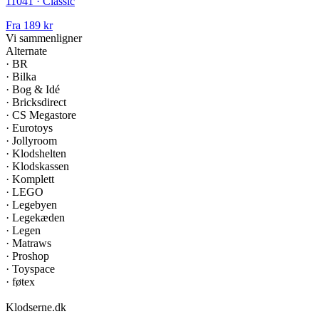
11041 · Classic
Fra
189 kr
Vi sammenligner
Alternate
·
BR
·
Bilka
·
Bog & Idé
·
Bricksdirect
·
CS Megastore
·
Eurotoys
·
Jollyroom
·
Klodshelten
·
Klodskassen
·
Komplett
·
LEGO
·
Legebyen
·
Legekæden
·
Legen
·
Matraws
·
Proshop
·
Toyspace
·
føtex
Klodserne
.dk