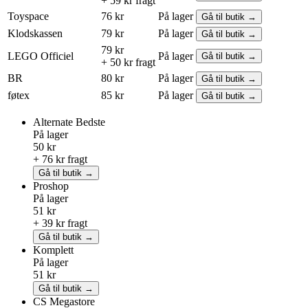
+ 59 kr fragt
Toyspace
76 kr
På lager
Gå til butik →
Klodskassen
79 kr
På lager
Gå til butik →
79 kr
LEGO
Officiel
På lager
Gå til butik →
+ 50 kr fragt
BR
80 kr
På lager
Gå til butik →
føtex
85 kr
På lager
Gå til butik →
Alternate
Bedste
På lager
50 kr
+ 76 kr fragt
Gå til butik →
Proshop
På lager
51 kr
+ 39 kr fragt
Gå til butik →
Komplett
På lager
51 kr
Gå til butik →
CS Megastore