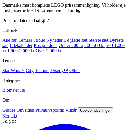
Danmarks mest komplette LEGO prissammenligning. Vi holder øje
med priserne hos 19 forhandlere — for dig.
Priser opdateres dagligt ✓
Udforsk
Alle sæt
Temaer
Tilbud
Nyheder
Udgåede sæt
Største sæt
Dyreste
sæt
Julekalender
Pris pr. klods
Under 200 kr
200-500 kr
500-1.000
kr
1.000-2.000 kr
Over 2.000 kr
Temaer
Star Wars™
City
Technic
Disney™
Other
Kategorier
Blomster
Jul
Om
Guides
Om siden
Privatlivspolitik
Vilkår
Cookieindstillinger
Kontakt
Følg os