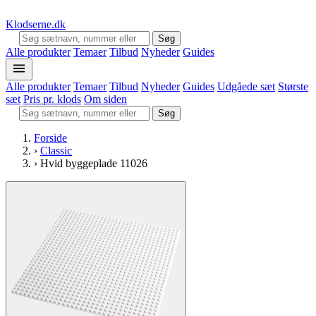
Klodserne
.dk
Søg
Alle produkter
Temaer
Tilbud
Nyheder
Guides
Alle produkter
Temaer
Tilbud
Nyheder
Guides
Udgåede sæt
Største
sæt
Pris pr. klods
Om siden
Søg
Forside
›
Classic
›
Hvid byggeplade 11026