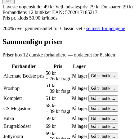
Del
Laveste nogensinde:
49 kr
Vejl. udsalgspris:
79 kr
Du sparer:
29 kr
Forhandlere:
12 butikker
EAN:
5702017185217
Pris pr. klods
50,90 kr/klods
204% over gennemsnittet for Classic-sæt ·
se mest for pengene
Sammenlign priser
Priser hos 12 danske forhandlere — opdateret for 8t siden
Forhandler
Pris
Lager
50 kr
Alternate
Bedste pris
På lager
Gå til butik →
+ 76 kr fragt
51 kr
Proshop
På lager
Gå til butik →
+ 39 kr fragt
Komplett
51 kr
På lager
Gå til butik →
58 kr
CS Megastore
På lager
Gå til butik →
+ 39 kr fragt
Bilka
59 kr
På lager
Gå til butik →
Brugteklodser
69 kr
På lager
Gå til butik →
69 kr
Jollyroom
På lager
Gå til butik →