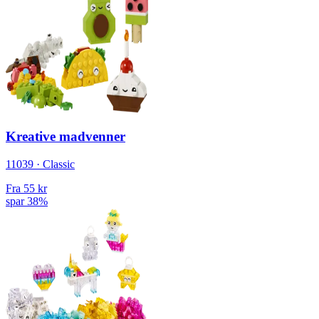
Kreative madvenner
11039 · Classic
Fra
55 kr
spar 38%