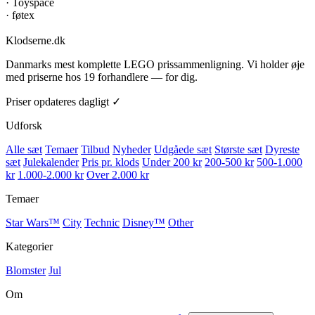
·
Toyspace
·
føtex
Klodserne
.dk
Danmarks mest komplette LEGO prissammenligning. Vi holder øje
med priserne hos 19 forhandlere — for dig.
Priser opdateres dagligt ✓
Udforsk
Alle sæt
Temaer
Tilbud
Nyheder
Udgåede sæt
Største sæt
Dyreste
sæt
Julekalender
Pris pr. klods
Under 200 kr
200-500 kr
500-1.000
kr
1.000-2.000 kr
Over 2.000 kr
Temaer
Star Wars™
City
Technic
Disney™
Other
Kategorier
Blomster
Jul
Om