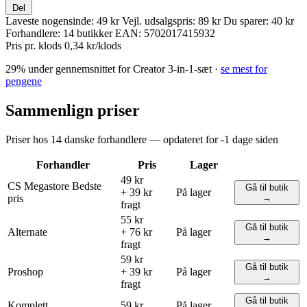
Del
Laveste nogensinde:
49 kr
Vejl. udsalgspris:
89 kr
Du sparer:
40 kr
Forhandlere:
14 butikker
EAN:
5702017415932
Pris pr. klods
0,34 kr/klods
29% under gennemsnittet for Creator 3-in-1-sæt ·
se mest for
pengene
Sammenlign priser
Priser hos 14 danske forhandlere — opdateret for -1 dage siden
Forhandler
Pris
Lager
49 kr
CS Megastore
Bedste
Gå til butik
+ 39 kr
På lager
pris
→
fragt
55 kr
Gå til butik
Alternate
+ 76 kr
På lager
→
fragt
59 kr
Gå til butik
Proshop
+ 39 kr
På lager
→
fragt
Gå til butik
Komplett
59 kr
På lager