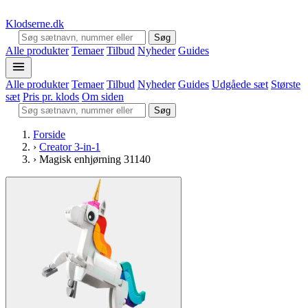
Klodserne
.dk
Søg
Alle produkter
Temaer
Tilbud
Nyheder
Guides
Alle produkter
Temaer
Tilbud
Nyheder
Guides
Udgåede sæt
Største
sæt
Pris pr. klods
Om siden
Søg
Forside
›
Creator 3-in-1
›
Magisk enhjørning 31140