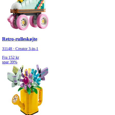
Retro-rulleskøjte
31148 · Creator 3-in-1
Fra
152 kr
spar 39%