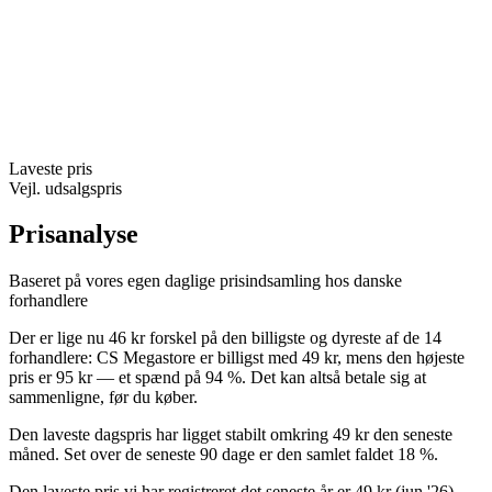
Laveste pris
Vejl. udsalgspris
Prisanalyse
Baseret på vores egen daglige prisindsamling hos danske
forhandlere
Der er lige nu 46 kr forskel på den billigste og dyreste af de 14
forhandlere: CS Megastore er billigst med 49 kr, mens den højeste
pris er 95 kr — et spænd på 94 %. Det kan altså betale sig at
sammenligne, før du køber.
Den laveste dagspris har ligget stabilt omkring 49 kr den seneste
måned. Set over de seneste 90 dage er den samlet faldet 18 %.
Den laveste pris vi har registreret det seneste år er 49 kr (jun '26).