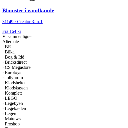
Blomster i vandkande
31149 · Creator 3-in-1
Fra
164 kr
Vi sammenligner
Alternate
·
BR
·
Bilka
·
Bog & Idé
·
Bricksdirect
·
CS Megastore
·
Eurotoys
·
Jollyroom
·
Klodshelten
·
Klodskassen
·
Komplett
·
LEGO
·
Legebyen
·
Legekæden
·
Legen
·
Matraws
·
Proshop