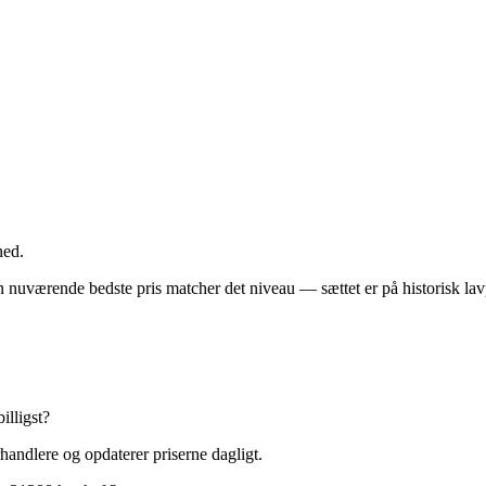
ned.
 Den nuværende bedste pris matcher det niveau — sættet er på historisk lav
illigst?
andlere og opdaterer priserne dagligt.