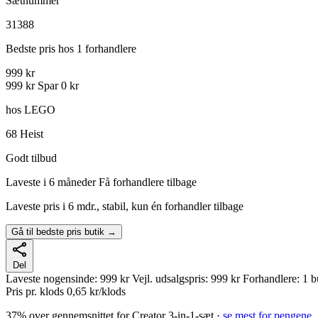
Sætnummer
31388
Bedste pris hos 1 forhandlere
999 kr
999 kr
Spar 0 kr
hos LEGO
68
Heist
Godt tilbud
Laveste i 6 måneder
Få forhandlere tilbage
Laveste pris i 6 mdr., stabil, kun én forhandler tilbage
Gå til bedste pris butik →
Del
Laveste nogensinde:
999 kr
Vejl. udsalgspris:
999 kr
Forhandlere:
1 b
Pris pr. klods
0,65 kr/klods
37% over gennemsnittet for Creator 3-in-1-sæt ·
se mest for pengene