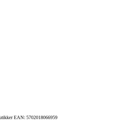
utikker
EAN:
5702018066959