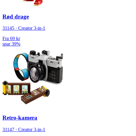
Rød drage
31145 · Creator 3-in-1
Fra
69 kr
spar 39%
Retro-kamera
31147 · Creator 3-in-1