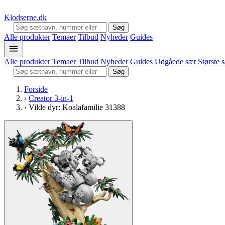
Klodserne
.dk
Søg
Alle produkter
Temaer
Tilbud
Nyheder
Guides
Alle produkter
Temaer
Tilbud
Nyheder
Guides
Udgåede sæt
Største 
Søg
Forside
›
Creator 3-in-1
›
Vilde dyr: Koalafamilie 31388