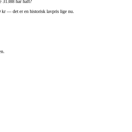
e 31388 har haft?
kr — det er en historisk lavpris lige nu.
en.