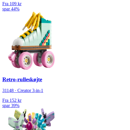
Fra
109 kr
spar 44%
Retro-rulleskøjte
31148 · Creator 3-in-1
Fra
152 kr
spar 39%