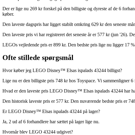
Der er lige nu 269 kr forskel på den billigste og dyreste af de 6 forh
køber.
Den laveste dagspris har ligget stabilt omkring 629 kr den seneste må
Den laveste pris vi har registreret det seneste år er 577 kr (jun '26).
LEGOs vejledende pris er 899 kr. Den bedste pris lige nu ligger 17 
Ofte stillede spørgsmål
Hvor køber jeg LEGO Disney™ Elsas ispalads 43244 billigst?
Lige nu er den billigste pris 748 kr hos Toyspace. Vi sammenligner 6 
Hvad er den laveste pris LEGO Disney™ Elsas ispalads 43244 har ha
Den historisk laveste pris er 577 kr. Den nuværende bedste pris er 748
Er LEGO Disney™ Elsas ispalads 43244 på lager?
Ja, 2 ud af 6 forhandlere har sættet på lager lige nu.
Hvornår blev LEGO 43244 udgivet?