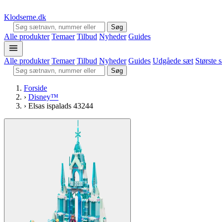
Klodserne
.dk
Søg
Alle produkter
Temaer
Tilbud
Nyheder
Guides
Alle produkter
Temaer
Tilbud
Nyheder
Guides
Udgåede sæt
Største 
Søg
Forside
›
Disney™
›
Elsas ispalads 43244