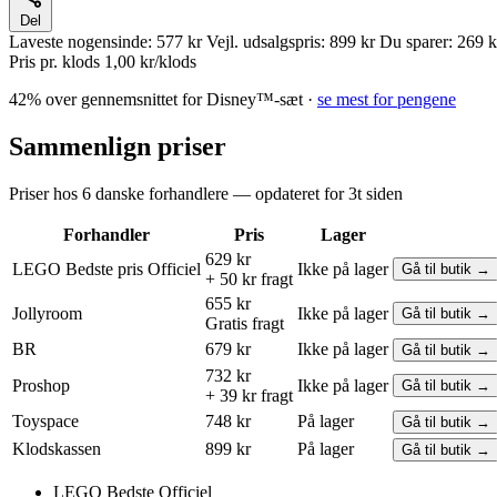
Del
Laveste nogensinde:
577 kr
Vejl. udsalgspris:
899 kr
Du sparer:
269 k
Pris pr. klods
1,00 kr/klods
42% over gennemsnittet for Disney™-sæt ·
se mest for pengene
Sammenlign priser
Priser hos 6 danske forhandlere — opdateret for 3t siden
Forhandler
Pris
Lager
629 kr
LEGO
Bedste pris
Officiel
Ikke på lager
Gå til butik →
+ 50 kr fragt
655 kr
Jollyroom
Ikke på lager
Gå til butik →
Gratis fragt
BR
679 kr
Ikke på lager
Gå til butik →
732 kr
Proshop
Ikke på lager
Gå til butik →
+ 39 kr fragt
Toyspace
748 kr
På lager
Gå til butik →
Klodskassen
899 kr
På lager
Gå til butik →
LEGO
Bedste
Officiel