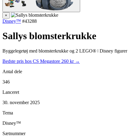
×
Disney™
#43288
Sallys blomsterkrukke
Byggelegetøj med blomsterkrukke og 2 LEGO® ǀ Disney figurer
Bedste pris hos CS Megastore
260 kr →
Antal dele
346
Lanceret
30. november 2025
Tema
Disney™
Sætnummer