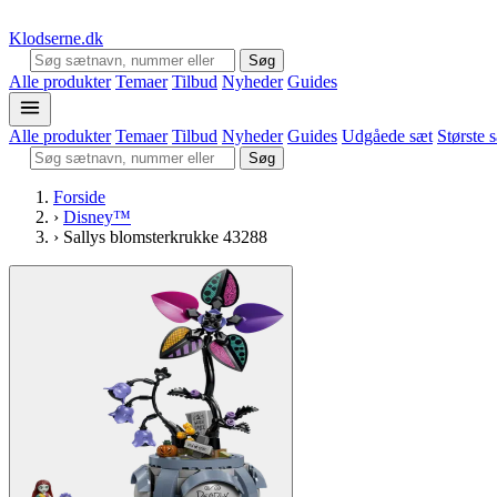
Klodserne
.dk
Søg
Alle produkter
Temaer
Tilbud
Nyheder
Guides
Alle produkter
Temaer
Tilbud
Nyheder
Guides
Udgåede sæt
Største 
Søg
Forside
›
Disney™
›
Sallys blomsterkrukke 43288