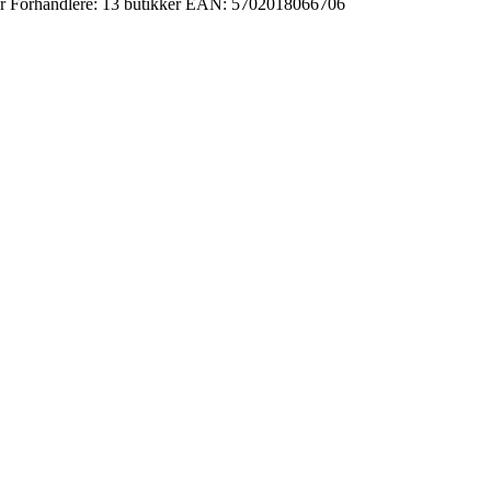
r
Forhandlere:
13 butikker
EAN:
5702018066706