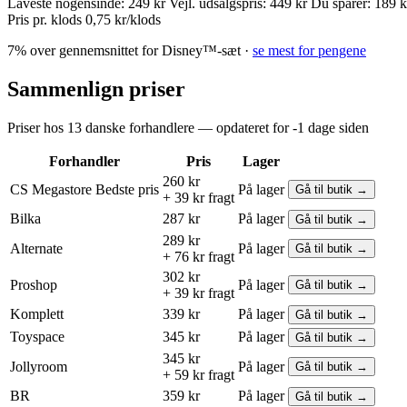
Laveste nogensinde:
249 kr
Vejl. udsalgspris:
449 kr
Du sparer:
189 k
Pris pr. klods
0,75 kr/klods
7% over gennemsnittet for Disney™-sæt ·
se mest for pengene
Sammenlign priser
Priser hos 13 danske forhandlere — opdateret for -1 dage siden
Forhandler
Pris
Lager
260 kr
CS Megastore
Bedste pris
På lager
Gå til butik →
+ 39 kr fragt
Bilka
287 kr
På lager
Gå til butik →
289 kr
Alternate
På lager
Gå til butik →
+ 76 kr fragt
302 kr
Proshop
På lager
Gå til butik →
+ 39 kr fragt
Komplett
339 kr
På lager
Gå til butik →
Toyspace
345 kr
På lager
Gå til butik →
345 kr
Jollyroom
På lager
Gå til butik →
+ 59 kr fragt
BR
359 kr
På lager
Gå til butik →