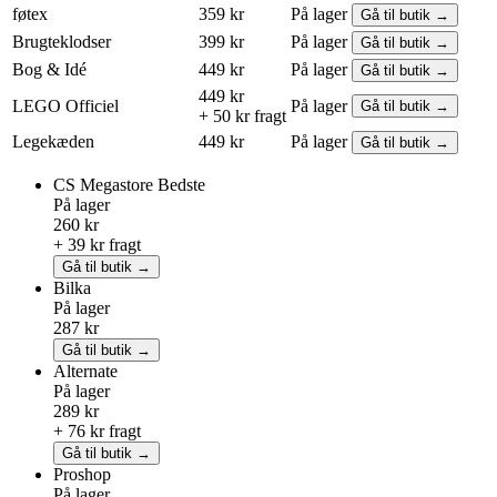
føtex
359 kr
På lager
Gå til butik →
Brugteklodser
399 kr
På lager
Gå til butik →
Bog & Idé
449 kr
På lager
Gå til butik →
449 kr
LEGO
Officiel
På lager
Gå til butik →
+ 50 kr fragt
Legekæden
449 kr
På lager
Gå til butik →
CS Megastore
Bedste
På lager
260 kr
+ 39 kr fragt
Gå til butik →
Bilka
På lager
287 kr
Gå til butik →
Alternate
På lager
289 kr
+ 76 kr fragt
Gå til butik →
Proshop
På lager