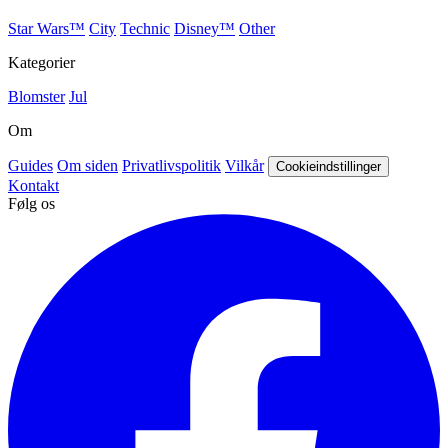
Star Wars™
City
Technic
Disney™
Other
Kategorier
Blomster
Jul
Om
Guides
Om siden
Privatlivspolitik
Vilkår
Cookieindstillinger
Kontakt
Følg os