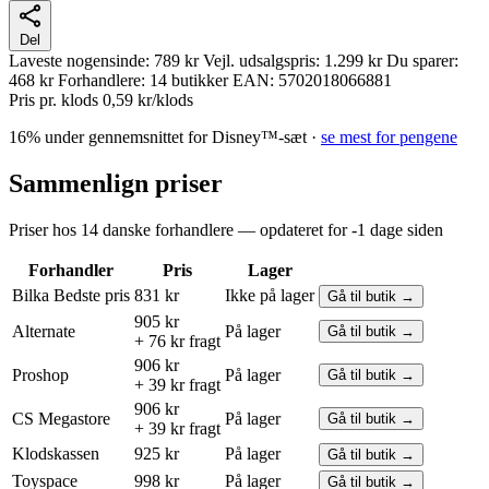
Del
Laveste nogensinde:
789 kr
Vejl. udsalgspris:
1.299 kr
Du sparer:
468 kr
Forhandlere:
14 butikker
EAN:
5702018066881
Pris pr. klods
0,59 kr/klods
16% under gennemsnittet for Disney™-sæt ·
se mest for pengene
Sammenlign priser
Priser hos 14 danske forhandlere — opdateret for -1 dage siden
Forhandler
Pris
Lager
Bilka
Bedste pris
831 kr
Ikke på lager
Gå til butik →
905 kr
Alternate
På lager
Gå til butik →
+ 76 kr fragt
906 kr
Proshop
På lager
Gå til butik →
+ 39 kr fragt
906 kr
CS Megastore
På lager
Gå til butik →
+ 39 kr fragt
Klodskassen
925 kr
På lager
Gå til butik →
Toyspace
998 kr
På lager
Gå til butik →