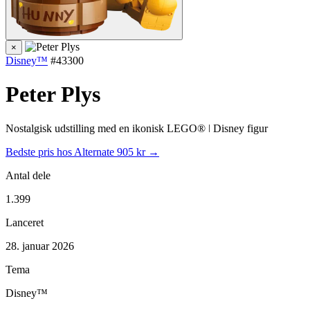
×
Disney™
#43300
Peter Plys
Nostalgisk udstilling med en ikonisk LEGO® ǀ Disney figur
Bedste pris hos Alternate
905 kr →
Antal dele
1.399
Lanceret
28. januar 2026
Tema
Disney™