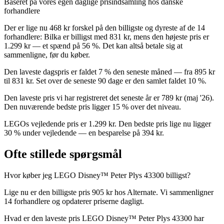
Baseret på vores egen daglige prisindsamling hos danske
forhandlere
Der er lige nu 468 kr forskel på den billigste og dyreste af de 14
forhandlere: Bilka er billigst med 831 kr, mens den højeste pris er
1.299 kr — et spænd på 56 %. Det kan altså betale sig at
sammenligne, før du køber.
Den laveste dagspris er faldet 7 % den seneste måned — fra 895 kr
til 831 kr. Set over de seneste 90 dage er den samlet faldet 10 %.
Den laveste pris vi har registreret det seneste år er 789 kr (maj '26).
Den nuværende bedste pris ligger 15 % over det niveau.
LEGOs vejledende pris er 1.299 kr. Den bedste pris lige nu ligger
30 % under vejledende — en besparelse på 394 kr.
Ofte stillede spørgsmål
Hvor køber jeg LEGO Disney™ Peter Plys 43300 billigst?
Lige nu er den billigste pris 905 kr hos Alternate. Vi sammenligner
14 forhandlere og opdaterer priserne dagligt.
Hvad er den laveste pris LEGO Disney™ Peter Plys 43300 har