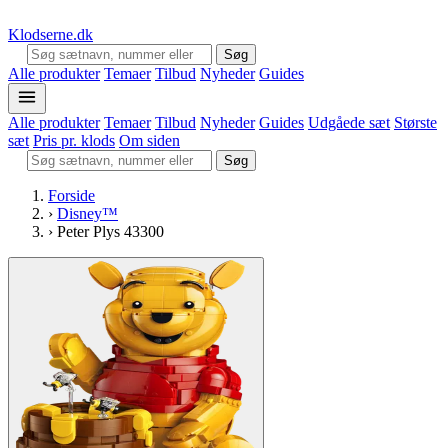
Klodserne
.dk
Søg
Alle produkter
Temaer
Tilbud
Nyheder
Guides
Alle produkter
Temaer
Tilbud
Nyheder
Guides
Udgåede sæt
Største
sæt
Pris pr. klods
Om siden
Søg
Forside
›
Disney™
›
Peter Plys 43300