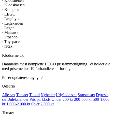
·
Klodshelten
·
Klodskassen
·
Komplett
·
LEGO
·
Legebyen
·
Legekæden
·
Legen
·
Matraws
·
Proshop
·
Toyspace
·
føtex
Klodserne
.dk
Danmarks mest komplette LEGO prissammenligning. Vi holder øje
med priserne hos 19 forhandlere — for dig.
Priser opdateres dagligt ✓
Udforsk
Alle sæt
Temaer
Tilbud
Nyheder
Udgåede sæt
Største sæt
Dyreste
sæt
Julekalender
Pris pr. klods
Under 200 kr
200-500 kr
500-1.000
kr
1.000-2.000 kr
Over 2.000 kr
Temaer