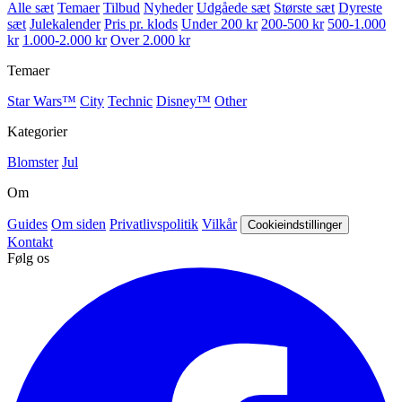
Alle sæt
Temaer
Tilbud
Nyheder
Udgåede sæt
Største sæt
Dyreste
sæt
Julekalender
Pris pr. klods
Under 200 kr
200-500 kr
500-1.000
kr
1.000-2.000 kr
Over 2.000 kr
Temaer
Star Wars™
City
Technic
Disney™
Other
Kategorier
Blomster
Jul
Om
Guides
Om siden
Privatlivspolitik
Vilkår
Cookieindstillinger
Kontakt
Følg os