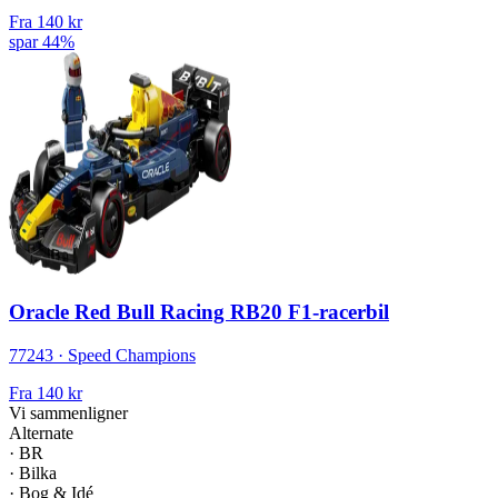
Fra
140 kr
spar 44%
Oracle Red Bull Racing RB20 F1-racerbil
77243 · Speed Champions
Fra
140 kr
Vi sammenligner
Alternate
·
BR
·
Bilka
·
Bog & Idé