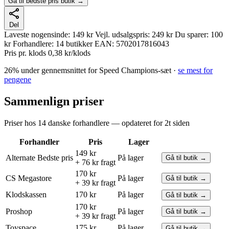
Gå til bedste pris butik →
Del
Laveste nogensinde:
149 kr
Vejl. udsalgspris:
249 kr
Du sparer:
100
kr
Forhandlere:
14 butikker
EAN:
5702017816043
Pris pr. klods
0,38 kr/klods
26% under gennemsnittet for Speed Champions-sæt ·
se mest for
pengene
Sammenlign priser
Priser hos 14 danske forhandlere — opdateret for 2t siden
Forhandler
Pris
Lager
149 kr
Alternate
Bedste pris
På lager
Gå til butik →
+ 76 kr fragt
170 kr
CS Megastore
På lager
Gå til butik →
+ 39 kr fragt
Klodskassen
170 kr
På lager
Gå til butik →
170 kr
Proshop
På lager
Gå til butik →
+ 39 kr fragt
Toyspace
175 kr
På lager
Gå til butik →