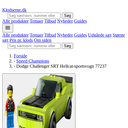
Klodserne
.dk
Søg
Alle produkter
Temaer
Tilbud
Nyheder
Guides
Alle produkter
Temaer
Tilbud
Nyheder
Guides
Udgåede sæt
Største
sæt
Pris pr. klods
Om siden
Søg
Forside
›
Speed Champions
›
Dodge Challenger SRT Hellcat-sportsvogn 77237