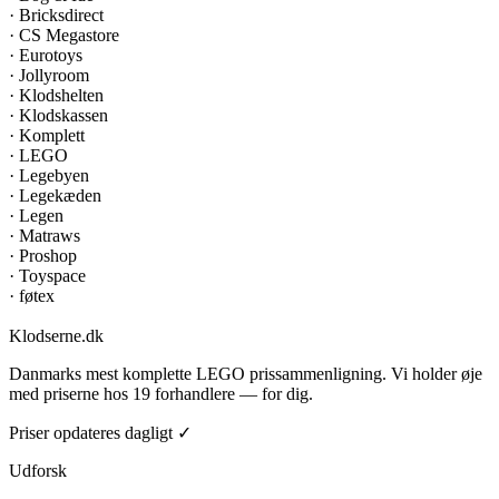
·
Bricksdirect
·
CS Megastore
·
Eurotoys
·
Jollyroom
·
Klodshelten
·
Klodskassen
·
Komplett
·
LEGO
·
Legebyen
·
Legekæden
·
Legen
·
Matraws
·
Proshop
·
Toyspace
·
føtex
Klodserne
.dk
Danmarks mest komplette LEGO prissammenligning. Vi holder øje
med priserne hos 19 forhandlere — for dig.
Priser opdateres dagligt ✓
Udforsk