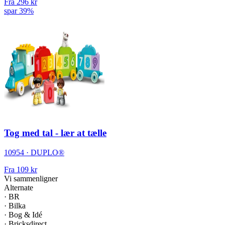
Fra
296 kr
spar 39%
Tog med tal - lær at tælle
10954 · DUPLO®
Fra
109 kr
Vi sammenligner
Alternate
·
BR
·
Bilka
·
Bog & Idé
·
Bricksdirect