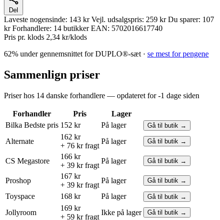
Del
Laveste nogensinde:
143 kr
Vejl. udsalgspris:
259 kr
Du sparer:
107
kr
Forhandlere:
14 butikker
EAN:
5702016617740
Pris pr. klods
2,34 kr/klods
62% under gennemsnittet for DUPLO®-sæt ·
se mest for pengene
Sammenlign priser
Priser hos 14 danske forhandlere — opdateret for -1 dage siden
Forhandler
Pris
Lager
Bilka
Bedste pris
152 kr
På lager
Gå til butik →
162 kr
Alternate
På lager
Gå til butik →
+ 76 kr fragt
166 kr
CS Megastore
På lager
Gå til butik →
+ 39 kr fragt
167 kr
Proshop
På lager
Gå til butik →
+ 39 kr fragt
Toyspace
168 kr
På lager
Gå til butik →
169 kr
Jollyroom
Ikke på lager
Gå til butik →
+ 59 kr fragt