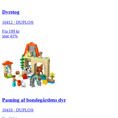
Dyretog
10412 · DUPLO®
Fra
109 kr
spar 41%
Pasning af bondegårdens dyr
10416 · DUPLO®