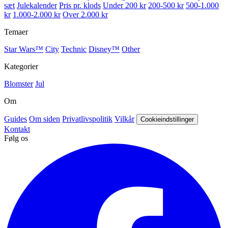
sæt
Julekalender
Pris pr. klods
Under 200 kr
200-500 kr
500-1.000
kr
1.000-2.000 kr
Over 2.000 kr
Temaer
Star Wars™
City
Technic
Disney™
Other
Kategorier
Blomster
Jul
Om
Guides
Om siden
Privatlivspolitik
Vilkår
Cookieindstillinger
Kontakt
Følg os