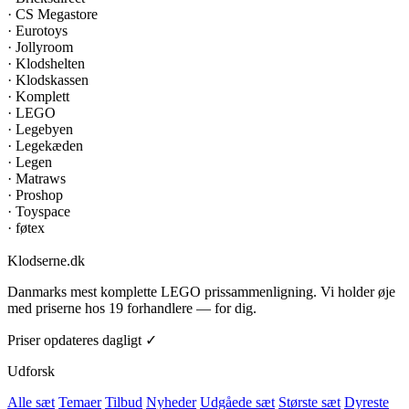
·
CS Megastore
·
Eurotoys
·
Jollyroom
·
Klodshelten
·
Klodskassen
·
Komplett
·
LEGO
·
Legebyen
·
Legekæden
·
Legen
·
Matraws
·
Proshop
·
Toyspace
·
føtex
Klodserne
.dk
Danmarks mest komplette LEGO prissammenligning. Vi holder øje
med priserne hos 19 forhandlere — for dig.
Priser opdateres dagligt ✓
Udforsk
Alle sæt
Temaer
Tilbud
Nyheder
Udgåede sæt
Største sæt
Dyreste