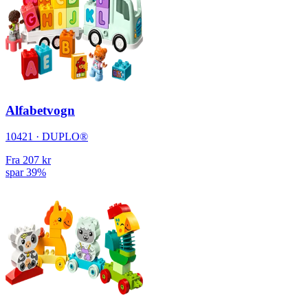
Alfabetvogn
10421 · DUPLO®
Fra
207 kr
spar 39%