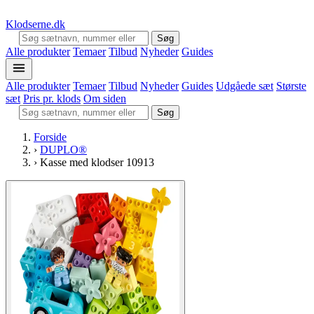
Klodserne
.dk
Søg
Alle produkter
Temaer
Tilbud
Nyheder
Guides
Alle produkter
Temaer
Tilbud
Nyheder
Guides
Udgåede sæt
Største
sæt
Pris pr. klods
Om siden
Søg
Forside
›
DUPLO®
›
Kasse med klodser 10913