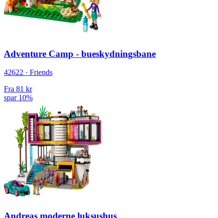
Adventure Camp - bueskydningsbane
42622 · Friends
Fra
81 kr
spar 10%
Andreas moderne luksushus