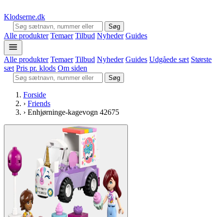
Klodserne
.dk
Søg
Alle produkter
Temaer
Tilbud
Nyheder
Guides
Alle produkter
Temaer
Tilbud
Nyheder
Guides
Udgåede sæt
Største
sæt
Pris pr. klods
Om siden
Søg
Forside
›
Friends
›
Enhjørninge-kagevogn 42675