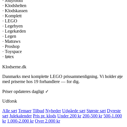
·
Jollyroom
·
Klodshelten
·
Klodskassen
·
Komplett
·
LEGO
·
Legebyen
·
Legekæden
·
Legen
·
Matraws
·
Proshop
·
Toyspace
·
føtex
Klodserne
.dk
Danmarks mest komplette LEGO prissammenligning. Vi holder øje
med priserne hos 19 forhandlere — for dig.
Priser opdateres dagligt ✓
Udforsk
Alle sæt
Temaer
Tilbud
Nyheder
Udgåede sæt
Største sæt
Dyreste
sæt
Julekalender
Pris pr. klods
Under 200 kr
200-500 kr
500-1.000
kr
1.000-2.000 kr
Over 2.000 kr