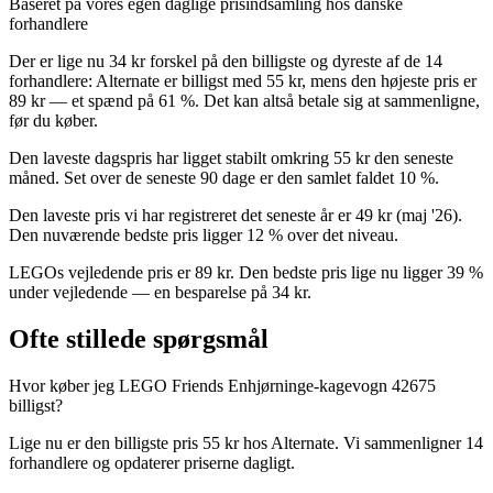
Baseret på vores egen daglige prisindsamling hos danske
forhandlere
Der er lige nu 34 kr forskel på den billigste og dyreste af de 14
forhandlere: Alternate er billigst med 55 kr, mens den højeste pris er
89 kr — et spænd på 61 %. Det kan altså betale sig at sammenligne,
før du køber.
Den laveste dagspris har ligget stabilt omkring 55 kr den seneste
måned. Set over de seneste 90 dage er den samlet faldet 10 %.
Den laveste pris vi har registreret det seneste år er 49 kr (maj '26).
Den nuværende bedste pris ligger 12 % over det niveau.
LEGOs vejledende pris er 89 kr. Den bedste pris lige nu ligger 39 %
under vejledende — en besparelse på 34 kr.
Ofte stillede spørgsmål
Hvor køber jeg LEGO Friends Enhjørninge-kagevogn 42675
billigst?
Lige nu er den billigste pris 55 kr hos Alternate. Vi sammenligner 14
forhandlere og opdaterer priserne dagligt.