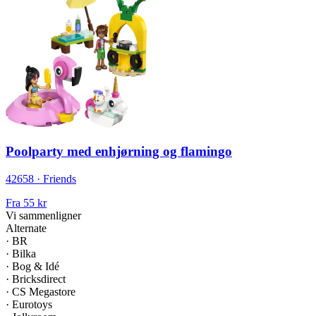
Poolparty med enhjørning og flamingo
42658 · Friends
Fra
55 kr
Vi sammenligner
Alternate
·
BR
·
Bilka
·
Bog & Idé
·
Bricksdirect
·
CS Megastore
·
Eurotoys