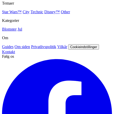
Temaer
Star Wars™
City
Technic
Disney™
Other
Kategorier
Blomster
Jul
Om
Guides
Om siden
Privatlivspolitik
Vilkår
Cookieindstillinger
Kontakt
Følg os