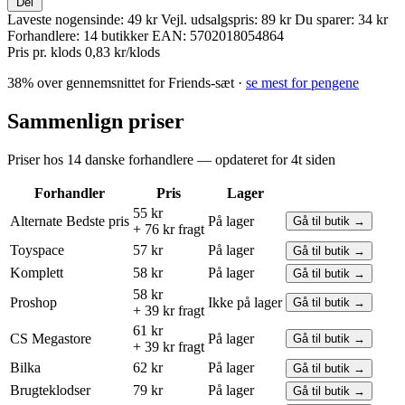
Del
Laveste nogensinde:
49 kr
Vejl. udsalgspris:
89 kr
Du sparer:
34 kr
Forhandlere:
14 butikker
EAN:
5702018054864
Pris pr. klods
0,83 kr/klods
38% over gennemsnittet for Friends-sæt ·
se mest for pengene
Sammenlign priser
Priser hos 14 danske forhandlere — opdateret for 4t siden
Forhandler
Pris
Lager
55 kr
Alternate
Bedste pris
På lager
Gå til butik →
+ 76 kr fragt
Toyspace
57 kr
På lager
Gå til butik →
Komplett
58 kr
På lager
Gå til butik →
58 kr
Proshop
Ikke på lager
Gå til butik →
+ 39 kr fragt
61 kr
CS Megastore
På lager
Gå til butik →
+ 39 kr fragt
Bilka
62 kr
På lager
Gå til butik →
Brugteklodser
79 kr
På lager
Gå til butik →