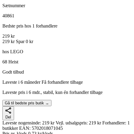
Sætnummer
40861
Bedste pris hos 1 forhandlere
219 kr
219 kr
Spar 0 kr
hos LEGO
68
Heist
Godt tilbud
Laveste i 6 måneder
Få forhandlere tilbage
Laveste pris i 6 mdr., stabil, kun én forhandler tilbage
Gå til bedste pris butik →
Del
Laveste nogensinde:
219 kr
Vejl. udsalgspris:
219 kr
Forhandlere:
1
butikker
EAN:
5702018071045
Pris pr. klods
0,73 kr/klods