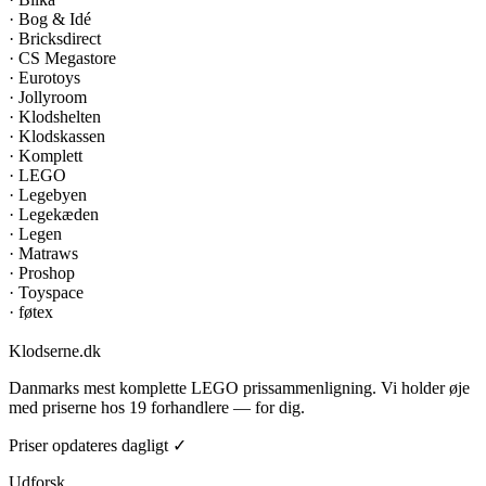
·
Bog & Idé
·
Bricksdirect
·
CS Megastore
·
Eurotoys
·
Jollyroom
·
Klodshelten
·
Klodskassen
·
Komplett
·
LEGO
·
Legebyen
·
Legekæden
·
Legen
·
Matraws
·
Proshop
·
Toyspace
·
føtex
Klodserne
.dk
Danmarks mest komplette LEGO prissammenligning. Vi holder øje
med priserne hos 19 forhandlere — for dig.
Priser opdateres dagligt ✓
Udforsk