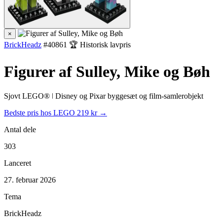
×
BrickHeadz
#40861
🏆 Historisk lavpris
Figurer af Sulley, Mike og Bøh
Sjovt LEGO® ǀ Disney og Pixar byggesæt og film-samlerobjekt
Bedste pris hos LEGO
219 kr →
Antal dele
303
Lanceret
27. februar 2026
Tema
BrickHeadz