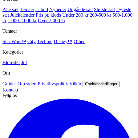
Alle sæt
Temaer
Tilbud
Nyheder
Udgåede sæt
Største sæt
Dyreste
sæt
Julekalender
Pris pr. klods
Under 200 kr
200-500 kr
500-1.000
kr
1.000-2.000 kr
Over 2.000 kr
Temaer
Star Wars™
City
Technic
Disney™
Other
Kategorier
Blomster
Jul
Om
Guides
Om siden
Privatlivspolitik
Vilkår
Cookieindstillinger
Kontakt
Følg os