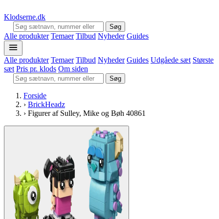
Klodserne
.dk
Søg
Alle produkter
Temaer
Tilbud
Nyheder
Guides
Alle produkter
Temaer
Tilbud
Nyheder
Guides
Udgåede sæt
Største
sæt
Pris pr. klods
Om siden
Søg
Forside
›
BrickHeadz
›
Figurer af Sulley, Mike og Bøh 40861