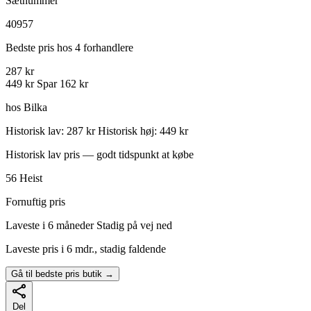
Sætnummer
40957
Bedste pris hos 4 forhandlere
287 kr
449 kr
Spar 162 kr
hos Bilka
Historisk lav: 287 kr
Historisk høj: 449 kr
Historisk lav pris — godt tidspunkt at købe
56
Heist
Fornuftig pris
Laveste i 6 måneder
Stadig på vej ned
Laveste pris i 6 mdr., stadig faldende
Gå til bedste pris butik →
Del