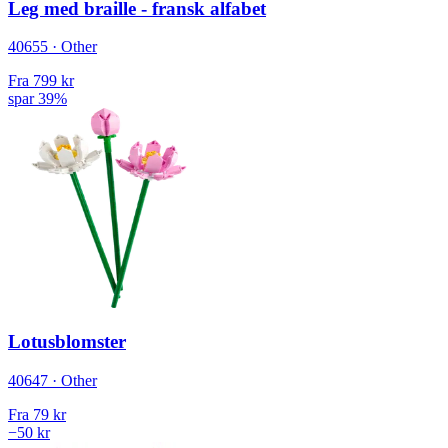
Leg med braille - fransk alfabet
40655 · Other
Fra
799 kr
spar 39%
Lotusblomster
40647 · Other
Fra
79 kr
−50 kr