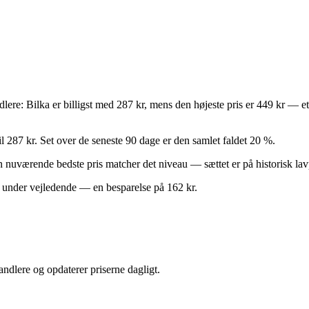
andlere: Bilka er billigst med 287 kr, mens den højeste pris er 449 kr — 
l 287 kr. Set over de seneste 90 dage er den samlet faldet 20 %.
 Den nuværende bedste pris matcher det niveau — sættet er på historisk lav
% under vejledende — en besparelse på 162 kr.
andlere og opdaterer priserne dagligt.