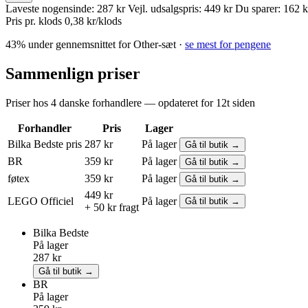
Laveste nogensinde:
287 kr
Vejl. udsalgspris:
449 kr
Du sparer:
162 k
Pris pr. klods
0,38 kr/klods
43% under gennemsnittet for Other-sæt ·
se mest for pengene
Sammenlign priser
Priser hos 4 danske forhandlere — opdateret for 12t siden
Forhandler
Pris
Lager
Bilka
Bedste pris
287 kr
På lager
Gå til butik →
BR
359 kr
På lager
Gå til butik →
føtex
359 kr
På lager
Gå til butik →
449 kr
LEGO
Officiel
På lager
Gå til butik →
+ 50 kr fragt
Bilka
Bedste
På lager
287 kr
Gå til butik →
BR
På lager