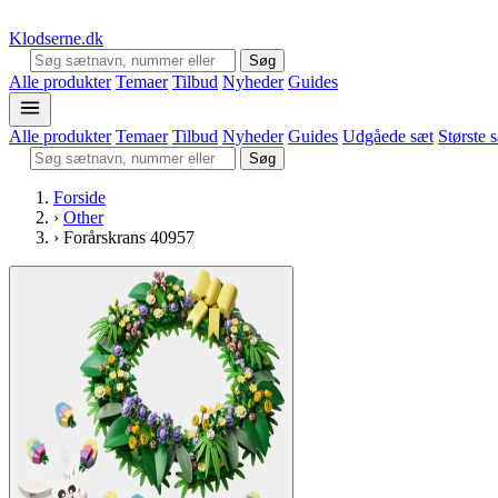
Klodserne
.dk
Søg
Alle produkter
Temaer
Tilbud
Nyheder
Guides
Alle produkter
Temaer
Tilbud
Nyheder
Guides
Udgåede sæt
Største 
Søg
Forside
›
Other
›
Forårskrans 40957