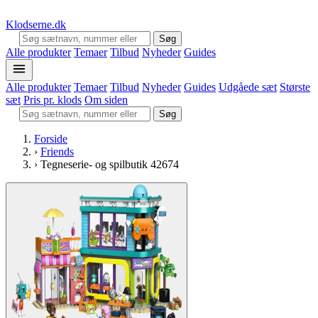
Klodserne
.dk
Søg
Alle produkter
Temaer
Tilbud
Nyheder
Guides
Alle produkter
Temaer
Tilbud
Nyheder
Guides
Udgåede sæt
Største
sæt
Pris pr. klods
Om siden
Søg
Forside
›
Friends
›
Tegneserie- og spilbutik 42674