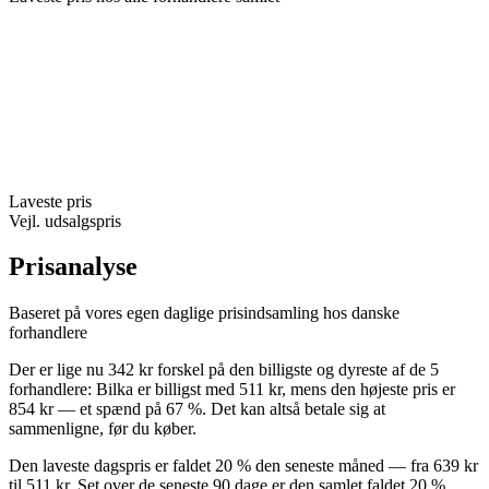
Laveste pris
Vejl. udsalgspris
Prisanalyse
Baseret på vores egen daglige prisindsamling hos danske
forhandlere
Der er lige nu 342 kr forskel på den billigste og dyreste af de 5
forhandlere: Bilka er billigst med 511 kr, mens den højeste pris er
854 kr — et spænd på 67 %. Det kan altså betale sig at
sammenligne, før du køber.
Den laveste dagspris er faldet 20 % den seneste måned — fra 639 kr
til 511 kr. Set over de seneste 90 dage er den samlet faldet 20 %.