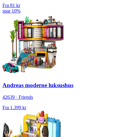
Fra
81 kr
spar 10%
Andreas moderne luksushus
42639 · Friends
Fra
1.399 kr