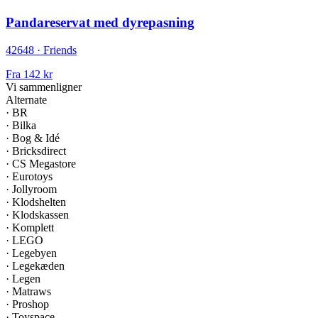
Pandareservat med dyrepasning
42648 · Friends
Fra
142 kr
Vi sammenligner
Alternate
·
BR
·
Bilka
·
Bog & Idé
·
Bricksdirect
·
CS Megastore
·
Eurotoys
·
Jollyroom
·
Klodshelten
·
Klodskassen
·
Komplett
·
LEGO
·
Legebyen
·
Legekæden
·
Legen
·
Matraws
·
Proshop
·
Toyspace