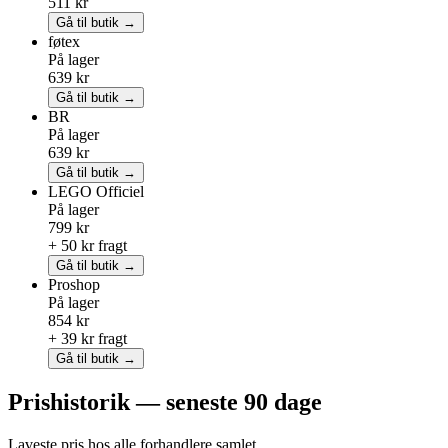
511 kr
Gå til butik →
føtex
På lager
639 kr
Gå til butik →
BR
På lager
639 kr
Gå til butik →
LEGO
Officiel
På lager
799 kr
+ 50 kr fragt
Gå til butik →
Proshop
På lager
854 kr
+ 39 kr fragt
Gå til butik →
Prishistorik — seneste 90 dage
Laveste pris hos alle forhandlere samlet