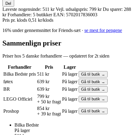
Del
Laveste nogensinde:
511 kr
Vejl. udsalgspris:
799 kr
Du sparer:
288
kr
Forhandlere:
5 butikker
EAN:
5702017836003
Pris pr. klods
0,51 kr/klods
16% under gennemsnittet for Friends-sæt ·
se mest for pengene
Sammenlign priser
Priser hos 5 danske forhandlere — opdateret for 2t siden
Forhandler
Pris
Lager
Bilka
Bedste pris
511 kr
På lager
Gå til butik →
føtex
639 kr
På lager
Gå til butik →
BR
639 kr
På lager
Gå til butik →
799 kr
LEGO
Officiel
På lager
Gå til butik →
+ 50 kr fragt
854 kr
Proshop
På lager
Gå til butik →
+ 39 kr fragt
Bilka
Bedste
På lager