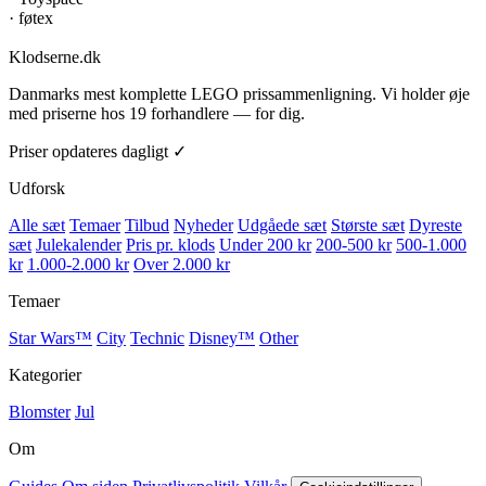
·
føtex
Klodserne
.dk
Danmarks mest komplette LEGO prissammenligning. Vi holder øje
med priserne hos 19 forhandlere — for dig.
Priser opdateres dagligt ✓
Udforsk
Alle sæt
Temaer
Tilbud
Nyheder
Udgåede sæt
Største sæt
Dyreste
sæt
Julekalender
Pris pr. klods
Under 200 kr
200-500 kr
500-1.000
kr
1.000-2.000 kr
Over 2.000 kr
Temaer
Star Wars™
City
Technic
Disney™
Other
Kategorier
Blomster
Jul
Om