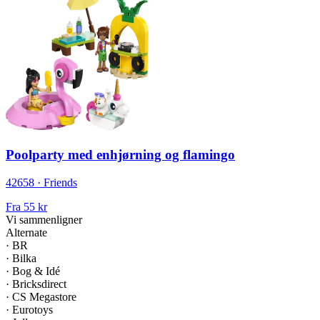
Poolparty med enhjørning og flamingo
42658 · Friends
Fra
55 kr
Vi sammenligner
Alternate
·
BR
·
Bilka
·
Bog & Idé
·
Bricksdirect
·
CS Megastore
·
Eurotoys