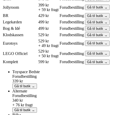
399 kr
Jollyroom
Forudbestilling
Gå til butik →
+ 59 kr fragt
BR
429 kr
Forudbestilling
Gå til butik →
Legekæden
499 kr
Forudbestilling
Gå til butik →
Bog & Idé
499 kr
Forudbestilling
Gå til butik →
Klodskassen
529 kr
Forudbestilling
Gå til butik →
529 kr
Eurotoys
Forudbestilling
Gå til butik →
+ 49 kr fragt
529 kr
LEGO
Officiel
Forudbestilling
Gå til butik →
+ 50 kr fragt
Komplett
599 kr
Forudbestilling
Gå til butik →
Toyspace
Bedste
Forudbestilling
339 kr
Gå til butik →
Alternate
Forudbestilling
340 kr
+ 76 kr fragt
Gå til butik →
Bilka