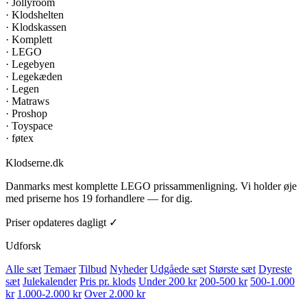
·
Jollyroom
·
Klodshelten
·
Klodskassen
·
Komplett
·
LEGO
·
Legebyen
·
Legekæden
·
Legen
·
Matraws
·
Proshop
·
Toyspace
·
føtex
Klodserne
.dk
Danmarks mest komplette LEGO prissammenligning. Vi holder øje
med priserne hos 19 forhandlere — for dig.
Priser opdateres dagligt ✓
Udforsk
Alle sæt
Temaer
Tilbud
Nyheder
Udgåede sæt
Største sæt
Dyreste
sæt
Julekalender
Pris pr. klods
Under 200 kr
200-500 kr
500-1.000
kr
1.000-2.000 kr
Over 2.000 kr