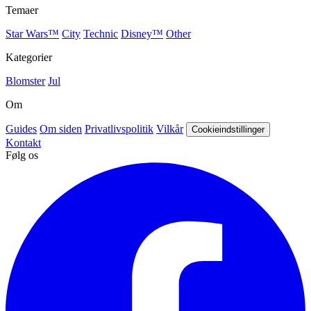
Temaer
Star Wars™
City
Technic
Disney™
Other
Kategorier
Blomster
Jul
Om
Guides
Om siden
Privatlivspolitik
Vilkår
Cookieindstillinger
Kontakt
Følg os