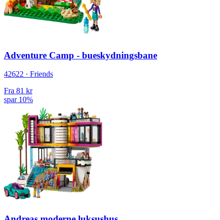
Adventure Camp - bueskydningsbane
42622 · Friends
Fra
81 kr
spar 10%
Andreas moderne luksushus