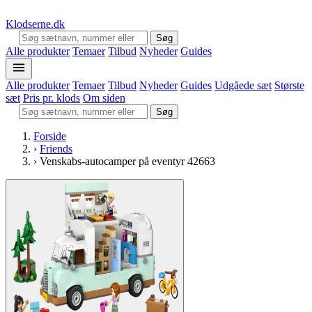
Klodserne
.dk
Søg
Alle produkter
Temaer
Tilbud
Nyheder
Guides
Alle produkter
Temaer
Tilbud
Nyheder
Guides
Udgåede sæt
Største
sæt
Pris pr. klods
Om siden
Søg
Forside
›
Friends
›
Venskabs-autocamper på eventyr 42663