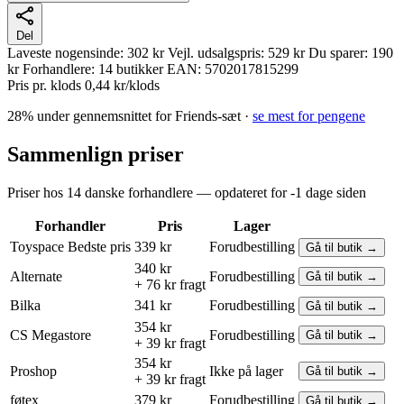
Del
Laveste nogensinde:
302 kr
Vejl. udsalgspris:
529 kr
Du sparer:
190
kr
Forhandlere:
14 butikker
EAN:
5702017815299
Pris pr. klods
0,44 kr/klods
28% under gennemsnittet for Friends-sæt ·
se mest for pengene
Sammenlign priser
Priser hos 14 danske forhandlere — opdateret for -1 dage siden
Forhandler
Pris
Lager
Toyspace
Bedste pris
339 kr
Forudbestilling
Gå til butik →
340 kr
Alternate
Forudbestilling
Gå til butik →
+ 76 kr fragt
Bilka
341 kr
Forudbestilling
Gå til butik →
354 kr
CS Megastore
Forudbestilling
Gå til butik →
+ 39 kr fragt
354 kr
Proshop
Ikke på lager
Gå til butik →
+ 39 kr fragt
føtex
379 kr
Forudbestilling
Gå til butik →