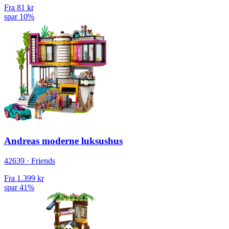
Fra
81 kr
spar 10%
Andreas moderne luksushus
42639 · Friends
Fra
1.399 kr
spar 41%