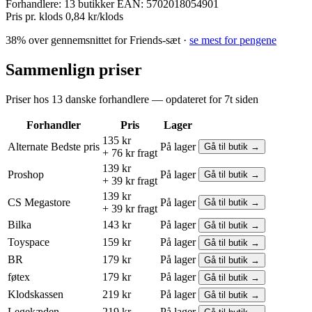
Forhandlere:
13 butikker
EAN:
5702018054901
Pris pr. klods
0,84 kr/klods
38% over gennemsnittet for Friends-sæt ·
se mest for pengene
Sammenlign priser
Priser hos 13 danske forhandlere — opdateret for 7t siden
Forhandler
Pris
Lager
135 kr
Alternate
Bedste pris
På lager
Gå til butik →
+ 76 kr fragt
139 kr
Proshop
På lager
Gå til butik →
+ 39 kr fragt
139 kr
CS Megastore
På lager
Gå til butik →
+ 39 kr fragt
Bilka
143 kr
På lager
Gå til butik →
Toyspace
159 kr
På lager
Gå til butik →
BR
179 kr
På lager
Gå til butik →
føtex
179 kr
På lager
Gå til butik →
Klodskassen
219 kr
På lager
Gå til butik →
Legekæden
219 kr
På lager