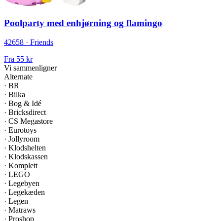
Poolparty med enhjørning og flamingo
42658 · Friends
Fra
55 kr
Vi sammenligner
Alternate
·
BR
·
Bilka
·
Bog & Idé
·
Bricksdirect
·
CS Megastore
·
Eurotoys
·
Jollyroom
·
Klodshelten
·
Klodskassen
·
Komplett
·
LEGO
·
Legebyen
·
Legekæden
·
Legen
·
Matraws
·
Proshop