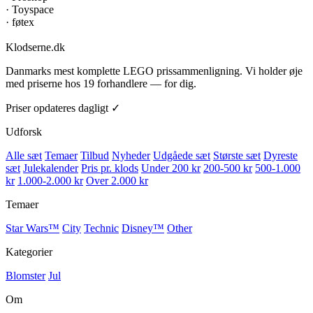
·
Toyspace
·
føtex
Klodserne
.dk
Danmarks mest komplette LEGO prissammenligning. Vi holder øje
med priserne hos 19 forhandlere — for dig.
Priser opdateres dagligt ✓
Udforsk
Alle sæt
Temaer
Tilbud
Nyheder
Udgåede sæt
Største sæt
Dyreste
sæt
Julekalender
Pris pr. klods
Under 200 kr
200-500 kr
500-1.000
kr
1.000-2.000 kr
Over 2.000 kr
Temaer
Star Wars™
City
Technic
Disney™
Other
Kategorier
Blomster
Jul
Om