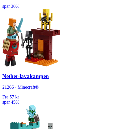
spar 36%
Nether-lavakampen
21266 · Minecraft®
Fra
57 kr
spar 45%