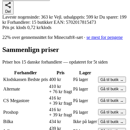
Del
Laveste nogensinde:
363 kr
Vejl. udsalgspris:
599 kr
Du sparer:
199
kr
Forhandlere:
15 butikker
EAN:
5702017815473
Pris pr. klods
0,72 kr/klods
22% over gennemsnittet for Minecraft®-sæt ·
se mest for pengene
Sammenlign priser
Priser hos 15 danske forhandlere — opdateret for 5t siden
Forhandler
Pris
Lager
Klodskassen
Bedste pris
400 kr
På lager
Gå til butik →
410 kr
Alternate
På lager
Gå til butik →
+ 76 kr fragt
416 kr
CS Megastore
På lager
Gå til butik →
+ 39 kr fragt
416 kr
Proshop
På lager
Gå til butik →
+ 39 kr fragt
Bilka
434 kr
Ikke på lager
Gå til butik →
439 kr