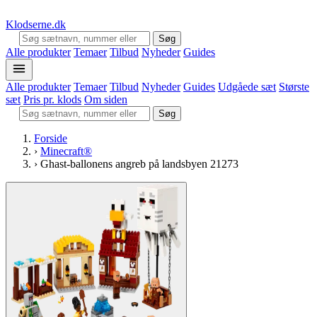
Klodserne
.dk
Søg
Alle produkter
Temaer
Tilbud
Nyheder
Guides
Alle produkter
Temaer
Tilbud
Nyheder
Guides
Udgåede sæt
Største
sæt
Pris pr. klods
Om siden
Søg
Forside
›
Minecraft®
›
Ghast-ballonens angreb på landsbyen 21273