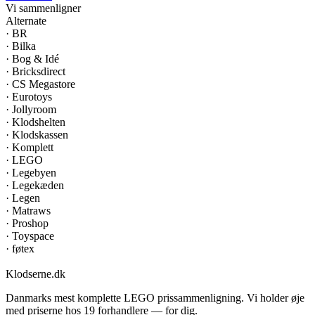
Vi sammenligner
Alternate
·
BR
·
Bilka
·
Bog & Idé
·
Bricksdirect
·
CS Megastore
·
Eurotoys
·
Jollyroom
·
Klodshelten
·
Klodskassen
·
Komplett
·
LEGO
·
Legebyen
·
Legekæden
·
Legen
·
Matraws
·
Proshop
·
Toyspace
·
føtex
Klodserne
.dk
Danmarks mest komplette LEGO prissammenligning. Vi holder øje
med priserne hos 19 forhandlere — for dig.