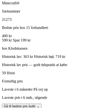
Minecraft®
Sætnummer
21273
Bedste pris hos 15 forhandlere
400 kr
599 kr
Spar 199 kr
hos Klodskassen
Historisk lav: 363 kr
Historisk høj: 719 kr
Historisk lav pris — godt tidspunkt at købe
59
Heist
Fornuftig pris
Laveste i 6 måneder
På vej op
Laveste pris i 6 mdr., stigende
Gå til bedste pris butik →