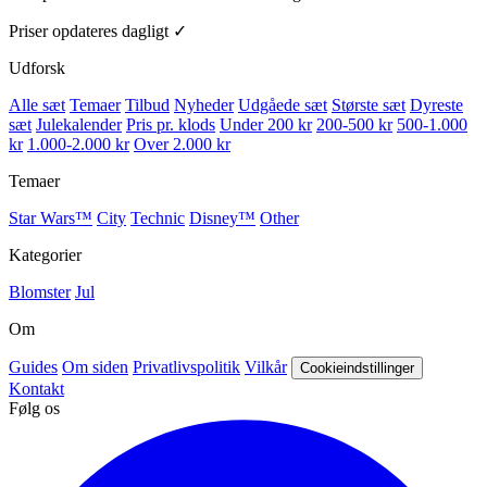
Priser opdateres dagligt ✓
Udforsk
Alle sæt
Temaer
Tilbud
Nyheder
Udgåede sæt
Største sæt
Dyreste
sæt
Julekalender
Pris pr. klods
Under 200 kr
200-500 kr
500-1.000
kr
1.000-2.000 kr
Over 2.000 kr
Temaer
Star Wars™
City
Technic
Disney™
Other
Kategorier
Blomster
Jul
Om
Guides
Om siden
Privatlivspolitik
Vilkår
Cookieindstillinger
Kontakt
Følg os