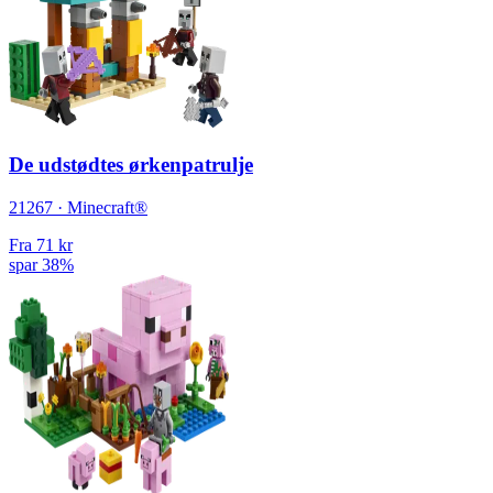
De udstødtes ørkenpatrulje
21267 · Minecraft®
Fra
71 kr
spar 38%