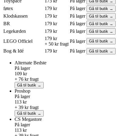
Toyspace
173 kr
På lager
Gå til butik →
føtex
179 kr
På lager
Gå til butik →
Klodskassen
179 kr
På lager
Gå til butik →
BR
179 kr
På lager
Gå til butik →
Legekæden
179 kr
På lager
Gå til butik →
179 kr
LEGO
Officiel
På lager
Gå til butik →
+ 50 kr fragt
Bog & Idé
179 kr
På lager
Gå til butik →
Alternate
Bedste
På lager
109 kr
+ 76 kr fragt
Gå til butik →
Proshop
På lager
113 kr
+ 39 kr fragt
Gå til butik →
CS Megastore
På lager
113 kr
+ 39 kr fragt