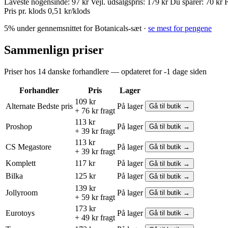
Laveste nogensinde:
97 kr
Vejl. udsalgspris:
179 kr
Du sparer:
70 kr
F
Pris pr. klods
0,51 kr/klods
5% under gennemsnittet for Botanicals-sæt ·
se mest for pengene
Sammenlign priser
Priser hos 14 danske forhandlere — opdateret for -1 dage siden
Forhandler
Pris
Lager
109 kr
Alternate
Bedste pris
På lager
Gå til butik →
+ 76 kr fragt
113 kr
Proshop
På lager
Gå til butik →
+ 39 kr fragt
113 kr
CS Megastore
På lager
Gå til butik →
+ 39 kr fragt
Komplett
117 kr
På lager
Gå til butik →
Bilka
125 kr
På lager
Gå til butik →
139 kr
Jollyroom
På lager
Gå til butik →
+ 59 kr fragt
173 kr
Eurotoys
På lager
Gå til butik →
+ 49 kr fragt