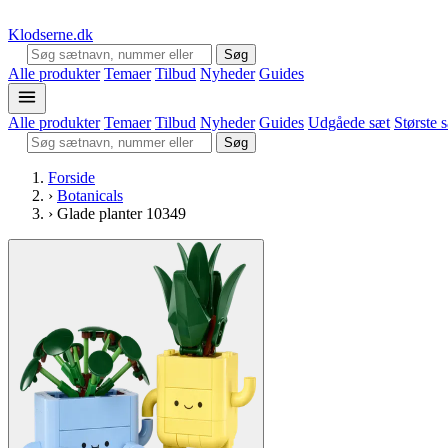
Klodserne
.dk
Søg
Alle produkter
Temaer
Tilbud
Nyheder
Guides
Alle produkter
Temaer
Tilbud
Nyheder
Guides
Udgåede sæt
Største 
Søg
Forside
›
Botanicals
›
Glade planter 10349