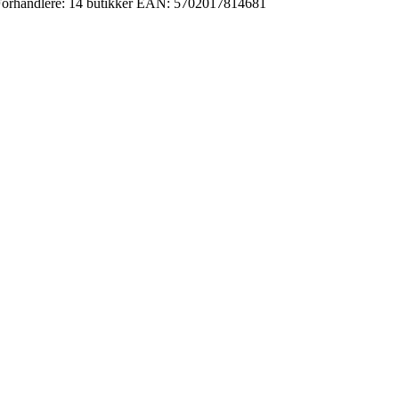
orhandlere:
14 butikker
EAN:
5702017814681