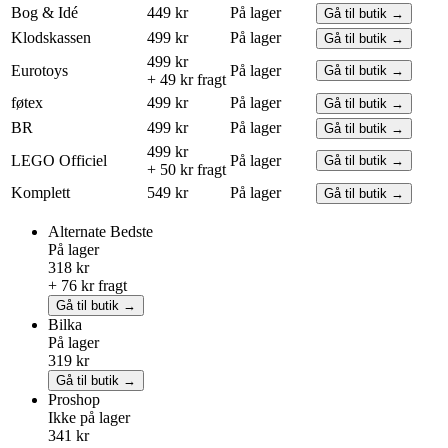
Bog & Idé
449 kr
På lager
Gå til butik →
Klodskassen
499 kr
På lager
Gå til butik →
499 kr
Eurotoys
På lager
Gå til butik →
+ 49 kr fragt
føtex
499 kr
På lager
Gå til butik →
BR
499 kr
På lager
Gå til butik →
499 kr
LEGO
Officiel
På lager
Gå til butik →
+ 50 kr fragt
Komplett
549 kr
På lager
Gå til butik →
Alternate
Bedste
På lager
318 kr
+ 76 kr fragt
Gå til butik →
Bilka
På lager
319 kr
Gå til butik →
Proshop
Ikke på lager
341 kr