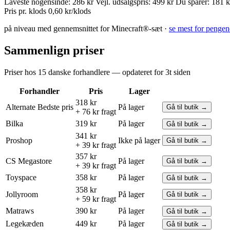
Laveste nogensinde:
286 kr
Vejl. udsalgspris:
499 kr
Du sparer:
181 k
Pris pr. klods
0,60 kr/klods
på niveau med gennemsnittet for Minecraft®-sæt ·
se mest for pengen
Sammenlign priser
Priser hos 15 danske forhandlere — opdateret for 3t siden
Forhandler
Pris
Lager
318 kr
Alternate
Bedste pris
På lager
Gå til butik →
+ 76 kr fragt
Bilka
319 kr
På lager
Gå til butik →
341 kr
Proshop
Ikke på lager
Gå til butik →
+ 39 kr fragt
357 kr
CS Megastore
På lager
Gå til butik →
+ 39 kr fragt
Toyspace
358 kr
På lager
Gå til butik →
358 kr
Jollyroom
På lager
Gå til butik →
+ 59 kr fragt
Matraws
390 kr
På lager
Gå til butik →
Legekæden
449 kr
På lager
Gå til butik →