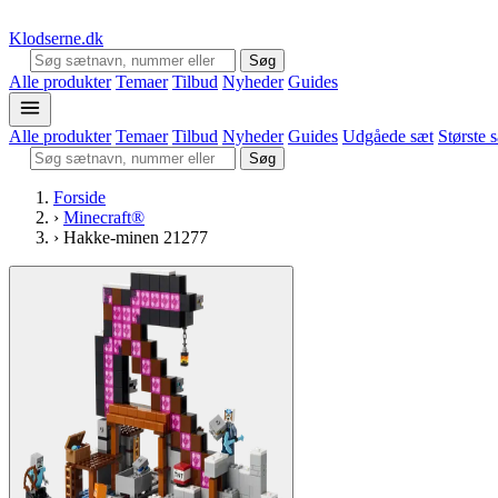
Klodserne
.dk
Søg
Alle produkter
Temaer
Tilbud
Nyheder
Guides
Alle produkter
Temaer
Tilbud
Nyheder
Guides
Udgåede sæt
Største 
Søg
Forside
›
Minecraft®
›
Hakke-minen 21277