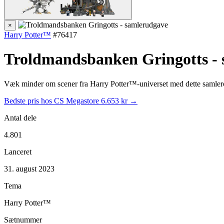
×
Harry Potter™
#76417
Troldmandsbanken Gringotts -
Væk minder om scener fra Harry Potter™-universet med dette samler
Bedste pris hos CS Megastore
6.653 kr →
Antal dele
4.801
Lanceret
31. august 2023
Tema
Harry Potter™
Sætnummer