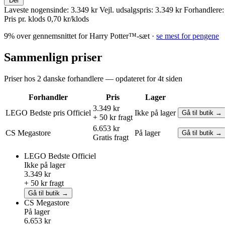
Del
Laveste nogensinde:
3.349 kr
Vejl. udsalgspris:
3.349 kr
Forhandlere:
Pris pr. klods
0,70 kr/klods
9% over gennemsnittet for Harry Potter™-sæt ·
se mest for pengene
Sammenlign priser
Priser hos 2 danske forhandlere — opdateret for 4t siden
Forhandler
Pris
Lager
3.349 kr
LEGO
Bedste pris
Officiel
Ikke på lager
Gå til butik →
+ 50 kr fragt
6.653 kr
CS Megastore
På lager
Gå til butik →
Gratis fragt
LEGO
Bedste
Officiel
Ikke på lager
3.349 kr
+ 50 kr fragt
Gå til butik →
CS Megastore
På lager
6.653 kr