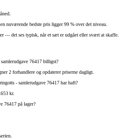
måned.
). Den nuværende bedste pris ligger 99 % over det niveau.
 — det ses typisk, når et sæt er udgået eller svært at skaffe.
samlerudgave 76417 billigst?
ner 2 forhandlere og opdaterer priserne dagligt.
ngotts - samlerudgave 76417 har haft?
.653 kr.
e 76417 på lager?
erien.