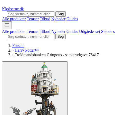
Klodserne
.dk
Søg
Alle produkter
Temaer
Tilbud
Nyheder
Guides
Alle produkter
Temaer
Tilbud
Nyheder
Guides
Udgåede sæt
Største 
Søg
Forside
›
Harry Potter™
›
Troldmandsbanken Gringotts - samlerudgave 76417