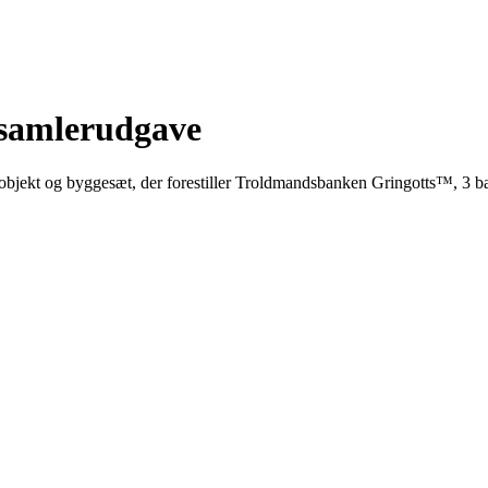
 samlerudgave
objekt og byggesæt, der forestiller Troldmandsbanken Gringotts™, 3 