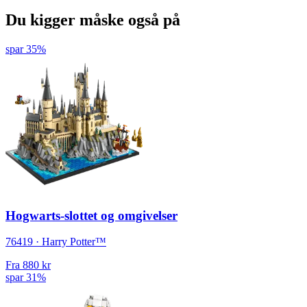
Du kigger måske også på
spar 35%
Hogwarts-slottet og omgivelser
76419 · Harry Potter™
Fra
880 kr
spar 31%