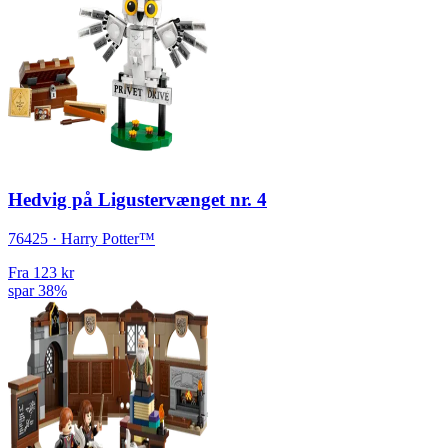
Hedvig på Ligustervænget nr. 4
76425 · Harry Potter™
Fra
123 kr
spar 38%