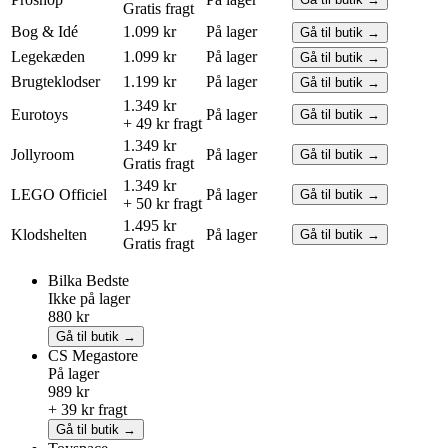
Gratis fragt
Bog & Idé
1.099 kr
På lager
Gå til butik →
Legekæden
1.099 kr
På lager
Gå til butik →
Brugteklodser
1.199 kr
På lager
Gå til butik →
1.349 kr
Eurotoys
På lager
Gå til butik →
+ 49 kr fragt
1.349 kr
Jollyroom
På lager
Gå til butik →
Gratis fragt
1.349 kr
LEGO
Officiel
På lager
Gå til butik →
+ 50 kr fragt
1.495 kr
Klodshelten
På lager
Gå til butik →
Gratis fragt
Bilka
Bedste
Ikke på lager
880 kr
Gå til butik →
CS Megastore
På lager
989 kr
+ 39 kr fragt
Gå til butik →