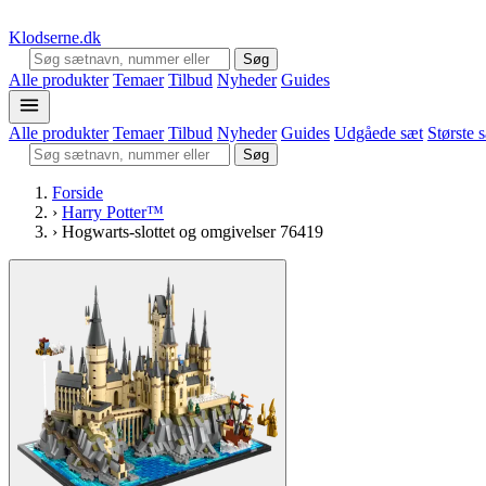
Klodserne
.dk
Søg
Alle produkter
Temaer
Tilbud
Nyheder
Guides
Alle produkter
Temaer
Tilbud
Nyheder
Guides
Udgåede sæt
Største 
Søg
Forside
›
Harry Potter™
›
Hogwarts-slottet og omgivelser 76419