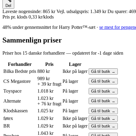
Del
Laveste nogensinde:
865 kr
Vejl. udsalgspris:
1.349 kr
Du sparer:
469
Pris pr. klods
0,33 kr/klods
48% under gennemsnittet for Harry Potter™-sæt ·
se mest for pengen
Sammenlign priser
Priser hos 15 danske forhandlere — opdateret for -1 dage siden
Forhandler
Pris
Lager
Bilka
Bedste pris
880 kr
Ikke på lager
Gå til butik →
989 kr
CS Megastore
På lager
Gå til butik →
+ 39 kr fragt
Toyspace
1.018 kr
På lager
Gå til butik →
1.023 kr
Alternate
På lager
Gå til butik →
+ 76 kr fragt
Klodskassen
1.025 kr
På lager
Gå til butik →
føtex
1.029 kr
Ikke på lager
Gå til butik →
BR
1.029 kr
Ikke på lager
Gå til butik →
1.043 kr
Proshop
På lager
Gå til butik →