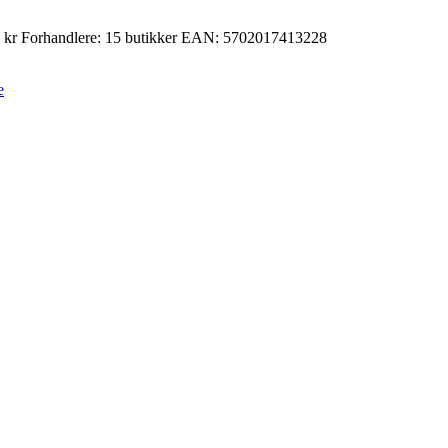
 kr
Forhandlere:
15 butikker
EAN:
5702017413228
e