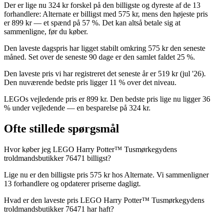
Der er lige nu 324 kr forskel på den billigste og dyreste af de 13
forhandlere: Alternate er billigst med 575 kr, mens den højeste pris
er 899 kr — et spænd på 57 %. Det kan altså betale sig at
sammenligne, før du køber.
Den laveste dagspris har ligget stabilt omkring 575 kr den seneste
måned. Set over de seneste 90 dage er den samlet faldet 25 %.
Den laveste pris vi har registreret det seneste år er 519 kr (jul '26).
Den nuværende bedste pris ligger 11 % over det niveau.
LEGOs vejledende pris er 899 kr. Den bedste pris lige nu ligger 36
% under vejledende — en besparelse på 324 kr.
Ofte stillede spørgsmål
Hvor køber jeg LEGO Harry Potter™ Tusmørkegydens
troldmandsbutikker 76471 billigst?
Lige nu er den billigste pris 575 kr hos Alternate. Vi sammenligner
13 forhandlere og opdaterer priserne dagligt.
Hvad er den laveste pris LEGO Harry Potter™ Tusmørkegydens
troldmandsbutikker 76471 har haft?