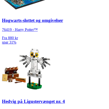
Hogwarts-slottet og omgivelser
76419 · Harry Potter™
Fra
880 kr
spar 31%
Hedvig på Ligustervænget nr. 4