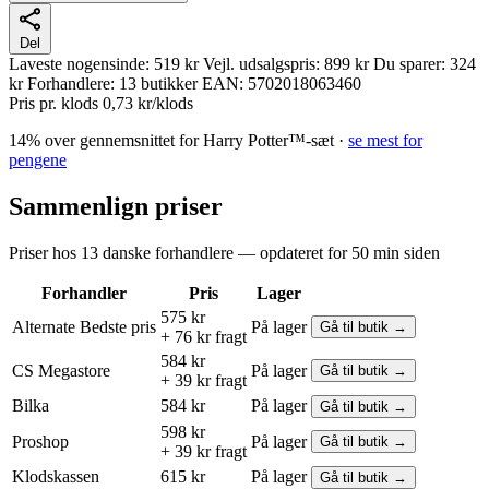
Del
Laveste nogensinde:
519 kr
Vejl. udsalgspris:
899 kr
Du sparer:
324
kr
Forhandlere:
13 butikker
EAN:
5702018063460
Pris pr. klods
0,73 kr/klods
14% over gennemsnittet for Harry Potter™-sæt ·
se mest for
pengene
Sammenlign priser
Priser hos 13 danske forhandlere — opdateret for 50 min siden
Forhandler
Pris
Lager
575 kr
Alternate
Bedste pris
På lager
Gå til butik →
+ 76 kr fragt
584 kr
CS Megastore
På lager
Gå til butik →
+ 39 kr fragt
Bilka
584 kr
På lager
Gå til butik →
598 kr
Proshop
På lager
Gå til butik →
+ 39 kr fragt
Klodskassen
615 kr
På lager
Gå til butik →