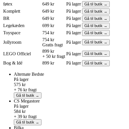
føtex
649 kr
På lager
Gå til butik →
Komplett
649 kr
På lager
Gå til butik →
BR
649 kr
På lager
Gå til butik →
Legekæden
699 kr
På lager
Gå til butik →
Toyspace
754 kr
På lager
Gå til butik →
754 kr
Jollyroom
På lager
Gå til butik →
Gratis fragt
899 kr
LEGO
Officiel
På lager
Gå til butik →
+ 50 kr fragt
Bog & Idé
899 kr
På lager
Gå til butik →
Alternate
Bedste
På lager
575 kr
+ 76 kr fragt
Gå til butik →
CS Megastore
På lager
584 kr
+ 39 kr fragt
Gå til butik →
Bilka