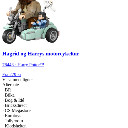
Hagrid og Harrys motorcykeltur
76443 · Harry Potter™
Fra
279 kr
Vi sammenligner
Alternate
·
BR
·
Bilka
·
Bog & Idé
·
Bricksdirect
·
CS Megastore
·
Eurotoys
·
Jollyroom
·
Klodshelten