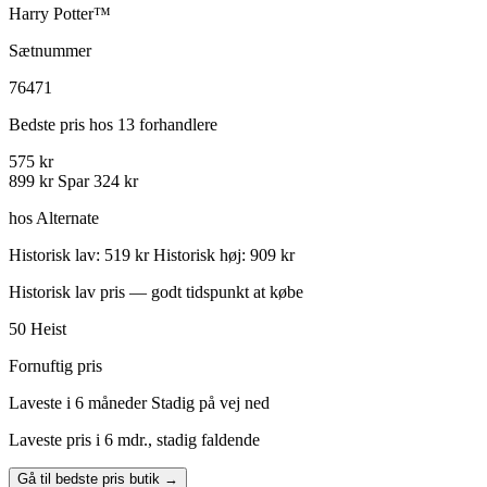
Harry Potter™
Sætnummer
76471
Bedste pris hos 13 forhandlere
575 kr
899 kr
Spar 324 kr
hos Alternate
Historisk lav: 519 kr
Historisk høj: 909 kr
Historisk lav pris — godt tidspunkt at købe
50
Heist
Fornuftig pris
Laveste i 6 måneder
Stadig på vej ned
Laveste pris i 6 mdr., stadig faldende
Gå til bedste pris butik →