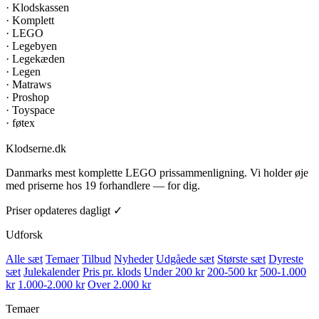
·
Klodskassen
·
Komplett
·
LEGO
·
Legebyen
·
Legekæden
·
Legen
·
Matraws
·
Proshop
·
Toyspace
·
føtex
Klodserne
.dk
Danmarks mest komplette LEGO prissammenligning. Vi holder øje
med priserne hos 19 forhandlere — for dig.
Priser opdateres dagligt ✓
Udforsk
Alle sæt
Temaer
Tilbud
Nyheder
Udgåede sæt
Største sæt
Dyreste
sæt
Julekalender
Pris pr. klods
Under 200 kr
200-500 kr
500-1.000
kr
1.000-2.000 kr
Over 2.000 kr
Temaer