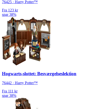
76425 · Harry Potter™
Fra
123 kr
spar 38%
Hogwarts-slottet: Besværgelseslektion
76442 · Harry Potter™
Fra
111 kr
spar 38%