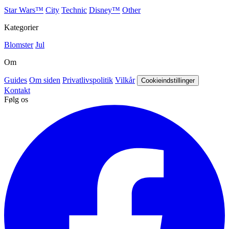
Star Wars™
City
Technic
Disney™
Other
Kategorier
Blomster
Jul
Om
Guides
Om siden
Privatlivspolitik
Vilkår
Cookieindstillinger
Kontakt
Følg os