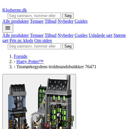
Klodserne
.dk
Søg
Alle produkter
Temaer
Tilbud
Nyheder
Guides
Alle produkter
Temaer
Tilbud
Nyheder
Guides
Udgåede sæt
Største
sæt
Pris pr. klods
Om siden
Søg
Forside
›
Harry Potter™
›
Tusmørkegydens troldmandsbutikker 76471