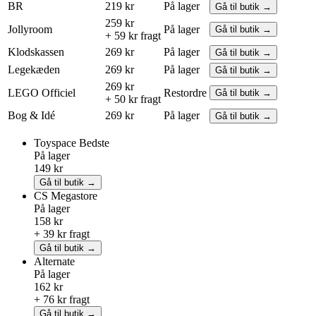
BR
219 kr
På lager
Gå til butik →
259 kr
Jollyroom
På lager
Gå til butik →
+ 59 kr fragt
Klodskassen
269 kr
På lager
Gå til butik →
Legekæden
269 kr
På lager
Gå til butik →
269 kr
LEGO
Officiel
Restordre
Gå til butik →
+ 50 kr fragt
Bog & Idé
269 kr
På lager
Gå til butik →
Toyspace
Bedste
På lager
149 kr
Gå til butik →
CS Megastore
På lager
158 kr
+ 39 kr fragt
Gå til butik →
Alternate
På lager
162 kr
+ 76 kr fragt
Gå til butik →