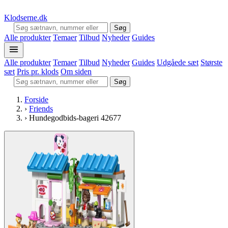
Klodserne
.dk
Søg
Alle produkter
Temaer
Tilbud
Nyheder
Guides
Alle produkter
Temaer
Tilbud
Nyheder
Guides
Udgåede sæt
Største
sæt
Pris pr. klods
Om siden
Søg
Forside
›
Friends
›
Hundegodbids-bageri 42677