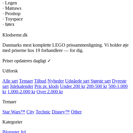
·
Legen
·
Matraws
·
Proshop
·
Toyspace
·
føtex
Klodserne
.dk
Danmarks mest komplette LEGO prissammenligning. Vi holder øje
med priserne hos 19 forhandlere — for dig.
Priser opdateres dagligt ✓
Udforsk
Alle sæt
Temaer
Tilbud
Nyheder
Udgåede sæt
Største sæt
Dyreste
sæt
Julekalender
Pris pr. klods
Under 200 kr
200-500 kr
500-1.000
kr
1.000-2.000 kr
Over 2.000 kr
Temaer
Star Wars™
City
Technic
Disney™
Other
Kategorier
Blomster
Jul