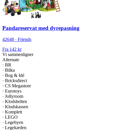
Pandareservat med dyrepasning
42648 · Friends
Fra
142 kr
Vi sammenligner
Alternate
·
BR
·
Bilka
·
Bog & Idé
·
Bricksdirect
·
CS Megastore
·
Eurotoys
·
Jollyroom
·
Klodshelten
·
Klodskassen
·
Komplett
·
LEGO
·
Legebyen
·
Legekæden