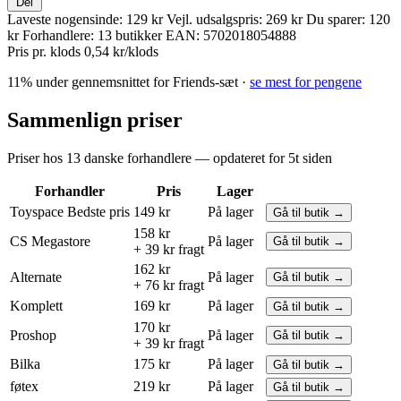
Del
Laveste nogensinde:
129 kr
Vejl. udsalgspris:
269 kr
Du sparer:
120
kr
Forhandlere:
13 butikker
EAN:
5702018054888
Pris pr. klods
0,54 kr/klods
11% under gennemsnittet for Friends-sæt ·
se mest for pengene
Sammenlign priser
Priser hos 13 danske forhandlere — opdateret for 5t siden
Forhandler
Pris
Lager
Toyspace
Bedste pris
149 kr
På lager
Gå til butik →
158 kr
CS Megastore
På lager
Gå til butik →
+ 39 kr fragt
162 kr
Alternate
På lager
Gå til butik →
+ 76 kr fragt
Komplett
169 kr
På lager
Gå til butik →
170 kr
Proshop
På lager
Gå til butik →
+ 39 kr fragt
Bilka
175 kr
På lager
Gå til butik →
føtex
219 kr
På lager
Gå til butik →