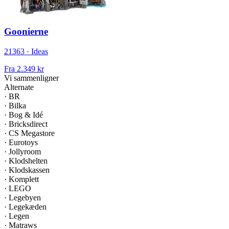
Goonierne
21363 · Ideas
Fra
2.349 kr
Vi sammenligner
Alternate
·
BR
·
Bilka
·
Bog & Idé
·
Bricksdirect
·
CS Megastore
·
Eurotoys
·
Jollyroom
·
Klodshelten
·
Klodskassen
·
Komplett
·
LEGO
·
Legebyen
·
Legekæden
·
Legen
·
Matraws