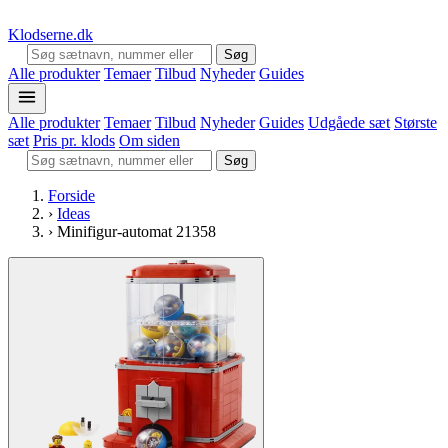
Klodserne
.dk
Søg
Alle produkter
Temaer
Tilbud
Nyheder
Guides
Alle produkter
Temaer
Tilbud
Nyheder
Guides
Udgåede sæt
Største
sæt
Pris pr. klods
Om siden
Søg
Forside
›
Ideas
›
Minifigur-automat 21358