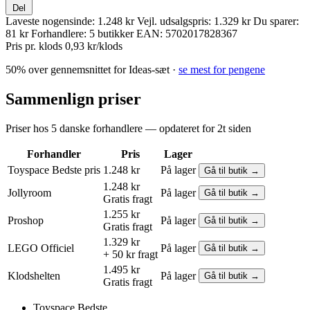
Del
Laveste nogensinde:
1.248 kr
Vejl. udsalgspris:
1.329 kr
Du sparer:
81 kr
Forhandlere:
5 butikker
EAN:
5702017828367
Pris pr. klods
0,93 kr/klods
50% over gennemsnittet for Ideas-sæt ·
se mest for pengene
Sammenlign priser
Priser hos 5 danske forhandlere — opdateret for 2t siden
Forhandler
Pris
Lager
Toyspace
Bedste pris
1.248 kr
På lager
Gå til butik →
1.248 kr
Jollyroom
På lager
Gå til butik →
Gratis fragt
1.255 kr
Proshop
På lager
Gå til butik →
Gratis fragt
1.329 kr
LEGO
Officiel
På lager
Gå til butik →
+ 50 kr fragt
1.495 kr
Klodshelten
På lager
Gå til butik →
Gratis fragt
Toyspace
Bedste