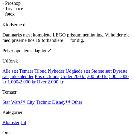
·
Proshop
·
Toyspace
·
føtex
Klodserne
.dk
Danmarks mest komplette LEGO prissammenligning. Vi holder øje
med priserne hos 19 forhandlere — for dig.
Priser opdateres dagligt ✓
Udforsk
Alle sæt
Temaer
Tilbud
Nyheder
Udgåede sæt
Største sæt
Dyreste
sæt
Julekalender
Pris pr. klods
Under 200 kr
200-500 kr
500-1.000
kr
1.000-2.000 kr
Over 2.000 kr
Temaer
Star Wars™
City
Technic
Disney™
Other
Kategorier
Blomster
Jul
Om