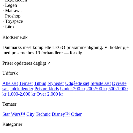
·
Legen
·
Matraws
·
Proshop
·
Toyspace
·
føtex
Klodserne
.dk
Danmarks mest komplette LEGO prissammenligning. Vi holder øje
med priserne hos 19 forhandlere — for dig.
Priser opdateres dagligt ✓
Udforsk
Alle sæt
Temaer
Tilbud
Nyheder
Udgåede sæt
Største sæt
Dyreste
sæt
Julekalender
Pris pr. klods
Under 200 kr
200-500 kr
500-1.000
kr
1.000-2.000 kr
Over 2.000 kr
Temaer
Star Wars™
City
Technic
Disney™
Other
Kategorier