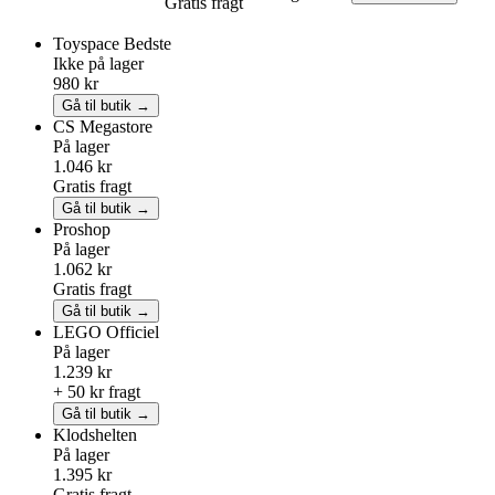
Gratis fragt
Toyspace
Bedste
Ikke på lager
980 kr
Gå til butik →
CS Megastore
På lager
1.046 kr
Gratis fragt
Gå til butik →
Proshop
På lager
1.062 kr
Gratis fragt
Gå til butik →
LEGO
Officiel
På lager
1.239 kr
+ 50 kr fragt
Gå til butik →
Klodshelten
På lager
1.395 kr
Gratis fragt