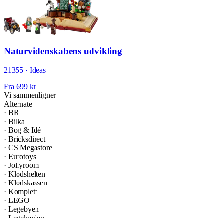
Naturvidenskabens udvikling
21355 · Ideas
Fra
699 kr
Vi sammenligner
Alternate
·
BR
·
Bilka
·
Bog & Idé
·
Bricksdirect
·
CS Megastore
·
Eurotoys
·
Jollyroom
·
Klodshelten
·
Klodskassen
·
Komplett
·
LEGO
·
Legebyen
·
Legekæden