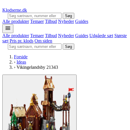
Klodserne
.dk
Søg
Alle produkter
Temaer
Tilbud
Nyheder
Guides
Alle produkter
Temaer
Tilbud
Nyheder
Guides
Udgåede sæt
Største
sæt
Pris pr. klods
Om siden
Søg
Forside
›
Ideas
›
Vikingelandsby 21343