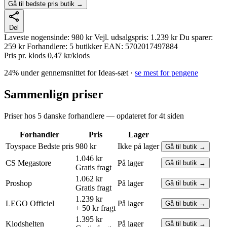
Gå til bedste pris butik →
Del
Laveste nogensinde:
980 kr
Vejl. udsalgspris:
1.239 kr
Du sparer:
259 kr
Forhandlere:
5 butikker
EAN:
5702017497884
Pris pr. klods
0,47 kr/klods
24% under gennemsnittet for Ideas-sæt ·
se mest for pengene
Sammenlign priser
Priser hos 5 danske forhandlere — opdateret for 4t siden
Forhandler
Pris
Lager
Toyspace
Bedste pris
980 kr
Ikke på lager
Gå til butik →
1.046 kr
CS Megastore
På lager
Gå til butik →
Gratis fragt
1.062 kr
Proshop
På lager
Gå til butik →
Gratis fragt
1.239 kr
LEGO
Officiel
På lager
Gå til butik →
+ 50 kr fragt
1.395 kr
Klodshelten
På lager
Gå til butik →