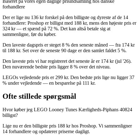
Baseret på vores egen daglige prisindsamling hos danske
forhandlere
Der er lige nu 136 kr forskel på den billigste og dyreste af de 14
forhandlere: Proshop er billigst med 188 kr, mens den højeste pris er
324 kr — et spænd på 72 %. Det kan altså betale sig at
sammenligne, før du køber.
Den laveste dagspris er steget 8 % den seneste måned — fra 174 kr
til 188 kr. Set over de seneste 90 dage er den samlet faldet 5 %.
Den laveste pris vi har registreret det seneste år er 174 kr (jul '26).
Den nuværende bedste pris ligger 8 % over det niveau.
LEGOs vejledende pris er 299 kr. Den bedste pris lige nu ligger 37
% under vejledende — en besparelse på 111 kr.
Ofte stillede spørgsmål
Hvor køber jeg LEGO Looney Tunes Kærligheds-Piphans 40824
billigst?
Lige nu er den billigste pris 188 kr hos Proshop. Vi sammenligner
14 forhandlere og opdaterer priserne dagligt.