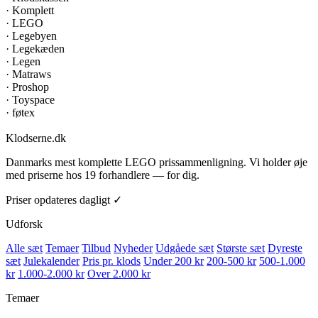
·
Komplett
·
LEGO
·
Legebyen
·
Legekæden
·
Legen
·
Matraws
·
Proshop
·
Toyspace
·
føtex
Klodserne
.dk
Danmarks mest komplette LEGO prissammenligning. Vi holder øje
med priserne hos 19 forhandlere — for dig.
Priser opdateres dagligt ✓
Udforsk
Alle sæt
Temaer
Tilbud
Nyheder
Udgåede sæt
Største sæt
Dyreste
sæt
Julekalender
Pris pr. klods
Under 200 kr
200-500 kr
500-1.000
kr
1.000-2.000 kr
Over 2.000 kr
Temaer