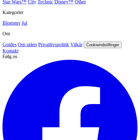
Star Wars™
City
Technic
Disney™
Other
Kategorier
Blomster
Jul
Om
Guides
Om siden
Privatlivspolitik
Vilkår
Cookieindstillinger
Kontakt
Følg os