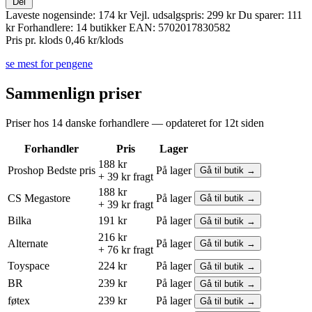
Del
Laveste nogensinde:
174 kr
Vejl. udsalgspris:
299 kr
Du sparer:
111
kr
Forhandlere:
14 butikker
EAN:
5702017830582
Pris pr. klods
0,46 kr/klods
se mest for pengene
Sammenlign priser
Priser hos 14 danske forhandlere — opdateret for 12t siden
Forhandler
Pris
Lager
188 kr
Proshop
Bedste pris
På lager
Gå til butik →
+ 39 kr fragt
188 kr
CS Megastore
På lager
Gå til butik →
+ 39 kr fragt
Bilka
191 kr
På lager
Gå til butik →
216 kr
Alternate
På lager
Gå til butik →
+ 76 kr fragt
Toyspace
224 kr
På lager
Gå til butik →
BR
239 kr
På lager
Gå til butik →
føtex
239 kr
På lager
Gå til butik →