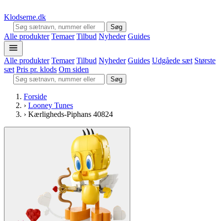
Klodserne
.dk
Søg
Alle produkter
Temaer
Tilbud
Nyheder
Guides
Alle produkter
Temaer
Tilbud
Nyheder
Guides
Udgåede sæt
Største
sæt
Pris pr. klods
Om siden
Søg
Forside
›
Looney Tunes
›
Kærligheds-Piphans 40824