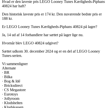
Hvad er den laveste pris LEGO Looney Tunes Kærligheds-Piphans
40824 har haft?
Den historisk laveste pris er 174 kr. Den nuværende bedste pris er
188 kr.
Er LEGO Looney Tunes Kærligheds-Piphans 40824 på lager?
Ja, 14 ud af 14 forhandlere har sættet på lager lige nu.
Hvornår blev LEGO 40824 udgivet?
Sættet udkom 30. december 2024 og er en del af LEGO Looney
Tunes-serien.
Vi sammenligner
Alternate
·
BR
·
Bilka
·
Bog & Idé
·
Bricksdirect
·
CS Megastore
·
Eurotoys
·
Jollyroom
·
Klodshelten
·
Klodskassen