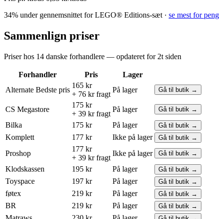
34% under gennemsnittet for LEGO® Editions-sæt ·
se mest for pen
Sammenlign priser
Priser hos 14 danske forhandlere — opdateret for 2t siden
Forhandler
Pris
Lager
165 kr
Alternate
Bedste pris
På lager
Gå til butik →
+ 76 kr fragt
175 kr
CS Megastore
På lager
Gå til butik →
+ 39 kr fragt
Bilka
175 kr
På lager
Gå til butik →
Komplett
177 kr
Ikke på lager
Gå til butik →
177 kr
Proshop
Ikke på lager
Gå til butik →
+ 39 kr fragt
Klodskassen
195 kr
På lager
Gå til butik →
Toyspace
197 kr
På lager
Gå til butik →
føtex
219 kr
På lager
Gå til butik →
BR
219 kr
På lager
Gå til butik →
Matraws
230 kr
På lager
Gå til butik →