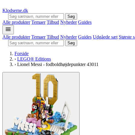
Klodserne
.dk
Søg
Alle produkter
Temaer
Tilbud
Nyheder
Guides
Alle produkter
Temaer
Tilbud
Nyheder
Guides
Udgåede sæt
Største 
Søg
Forside
›
LEGO® Editions
›
Lionel Messi - fodboldhøjdepunkter 43011