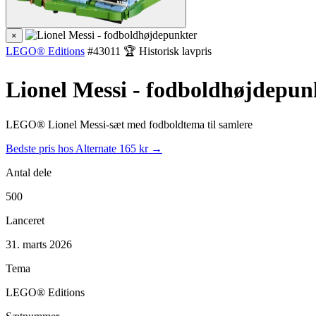
×
LEGO® Editions
#43011
🏆 Historisk lavpris
Lionel Messi - fodboldhøjdepun
LEGO® Lionel Messi-sæt med fodboldtema til samlere
Bedste pris hos Alternate
165 kr →
Antal dele
500
Lanceret
31. marts 2026
Tema
LEGO® Editions