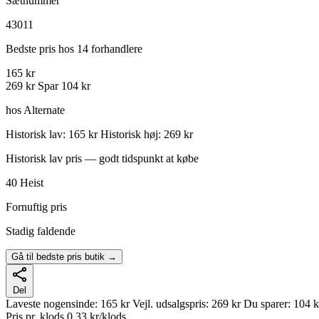
Sætnummer
43011
Bedste pris hos 14 forhandlere
165 kr
269 kr
Spar 104 kr
hos Alternate
Historisk lav: 165 kr
Historisk høj: 269 kr
Historisk lav pris — godt tidspunkt at købe
40
Heist
Fornuftig pris
Stadig faldende
Gå til bedste pris butik →
Del
Laveste nogensinde:
165 kr
Vejl. udsalgspris:
269 kr
Du sparer:
104 k
Pris pr. klods
0,33 kr/klods