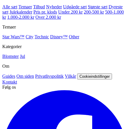
Alle sæt
Temaer
Tilbud
Nyheder
Udgåede sæt
Største sæt
Dyreste
sæt
Julekalender
Pris pr. klods
Under 200 kr
200-500 kr
500-1.000
kr
1.000-2.000 kr
Over 2.000 kr
Temaer
Star Wars™
City
Technic
Disney™
Other
Kategorier
Blomster
Jul
Om
Guides
Om siden
Privatlivspolitik
Vilkår
Cookieindstillinger
Kontakt
Følg os