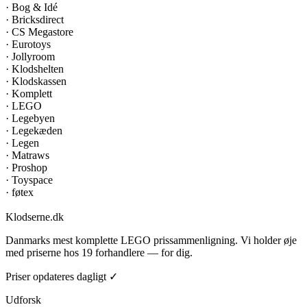
·
Bog & Idé
·
Bricksdirect
·
CS Megastore
·
Eurotoys
·
Jollyroom
·
Klodshelten
·
Klodskassen
·
Komplett
·
LEGO
·
Legebyen
·
Legekæden
·
Legen
·
Matraws
·
Proshop
·
Toyspace
·
føtex
Klodserne
.dk
Danmarks mest komplette LEGO prissammenligning. Vi holder øje
med priserne hos 19 forhandlere — for dig.
Priser opdateres dagligt ✓
Udforsk