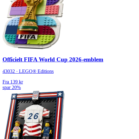
Officielt FIFA World Cup 2026-emblem
43032 · LEGO® Editions
Fra
139 kr
spar 20%