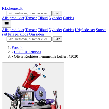
Klodserne
.dk
Søg
Alle produkter
Temaer
Tilbud
Nyheder
Guides
Alle produkter
Temaer
Tilbud
Nyheder
Guides
Udgåede sæt
Største
sæt
Pris pr. klods
Om siden
Søg
Forside
›
LEGO® Editions
›
Olivia Rodrigos hemmelige kuffert 43030