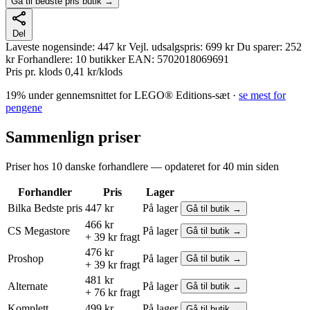
Gå til bedste pris butik →
Del
Laveste nogensinde:
447 kr
Vejl. udsalgspris:
699 kr
Du sparer:
252
kr
Forhandlere:
10 butikker
EAN:
5702018069691
Pris pr. klods
0,41 kr/klods
19% under gennemsnittet for LEGO® Editions-sæt ·
se mest for
pengene
Sammenlign priser
Priser hos 10 danske forhandlere — opdateret for 40 min siden
Forhandler
Pris
Lager
Bilka
Bedste pris
447 kr
På lager
Gå til butik →
466 kr
CS Megastore
På lager
Gå til butik →
+ 39 kr fragt
476 kr
Proshop
På lager
Gå til butik →
+ 39 kr fragt
481 kr
Alternate
På lager
Gå til butik →
+ 76 kr fragt
Komplett
499 kr
På lager
Gå til butik →