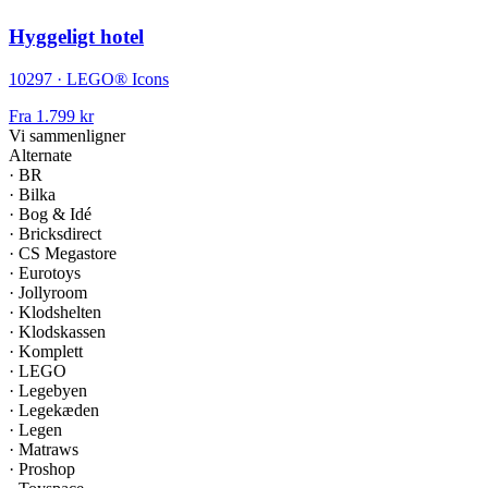
Hyggeligt hotel
10297 · LEGO® Icons
Fra
1.799 kr
Vi sammenligner
Alternate
·
BR
·
Bilka
·
Bog & Idé
·
Bricksdirect
·
CS Megastore
·
Eurotoys
·
Jollyroom
·
Klodshelten
·
Klodskassen
·
Komplett
·
LEGO
·
Legebyen
·
Legekæden
·
Legen
·
Matraws
·
Proshop