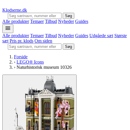
Klodserne
.dk
Søg
Alle produkter
Temaer
Tilbud
Nyheder
Guides
Alle produkter
Temaer
Tilbud
Nyheder
Guides
Udgåede sæt
Største
sæt
Pris pr. klods
Om siden
Søg
Forside
›
LEGO® Icons
›
Naturhistorisk museum 10326