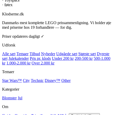
·
Toyspace
·
føtex
Klodserne
.dk
Danmarks mest komplette LEGO prissammenligning. Vi holder øje
med priserne hos 19 forhandlere — for dig.
Priser opdateres dagligt ✓
Udforsk
Alle sæt
Temaer
Tilbud
Nyheder
Udgåede sæt
Største sæt
Dyreste
sæt
Julekalender
Pris pr. klods
Under 200 kr
200-500 kr
500-1.000
kr
1.000-2.000 kr
Over 2.000 kr
Temaer
Star Wars™
City
Technic
Disney™
Other
Kategorier
Blomster
Jul
Om