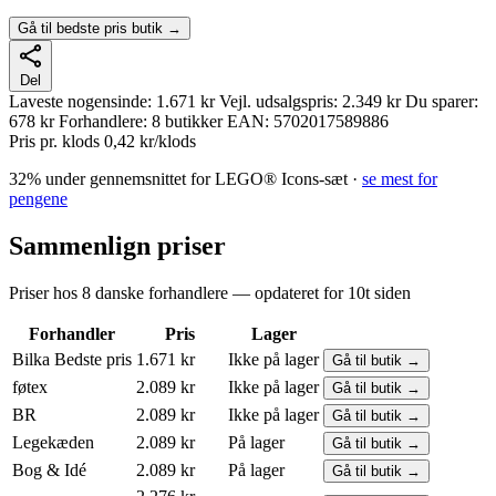
Gå til bedste pris butik →
Del
Laveste nogensinde:
1.671 kr
Vejl. udsalgspris:
2.349 kr
Du sparer:
678 kr
Forhandlere:
8 butikker
EAN:
5702017589886
Pris pr. klods
0,42 kr/klods
32% under gennemsnittet for LEGO® Icons-sæt ·
se mest for
pengene
Sammenlign priser
Priser hos 8 danske forhandlere — opdateret for 10t siden
Forhandler
Pris
Lager
Bilka
Bedste pris
1.671 kr
Ikke på lager
Gå til butik →
føtex
2.089 kr
Ikke på lager
Gå til butik →
BR
2.089 kr
Ikke på lager
Gå til butik →
Legekæden
2.089 kr
På lager
Gå til butik →
Bog & Idé
2.089 kr
På lager
Gå til butik →