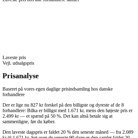
Laveste pris
Vejl. udsalgspris
Prisanalyse
Baseret på vores egen daglige prisindsamling hos danske
forhandlere
Der er lige nu 827 kr forskel på den billigste og dyreste af de 8
forhandlere: Bilka er billigst med 1.671 kr, mens den højeste pris er
2.499 kr — et spænd på 50 %. Det kan altså betale sig at
sammenligne, før du køber.
Den laveste dagspris er faldet 20 % den seneste måned — fra 2.089
kr til 1.671 kr. Set over de seneste 90 dage er den samlet faldet 20