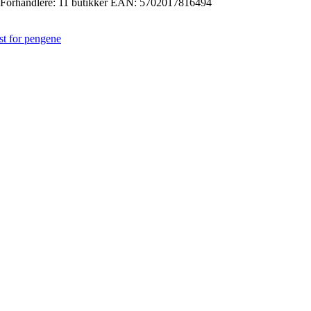
Forhandlere:
11 butikker
EAN:
5702017816494
st for pengene