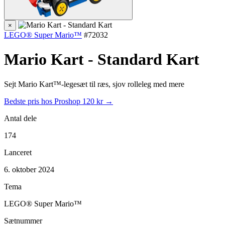
×
LEGO® Super Mario™
#72032
Mario Kart - Standard Kart
Sejt Mario Kart™-legesæt til ræs, sjov rolleleg med mere
Bedste pris hos Proshop
120 kr →
Antal dele
174
Lanceret
6. oktober 2024
Tema
LEGO® Super Mario™
Sætnummer