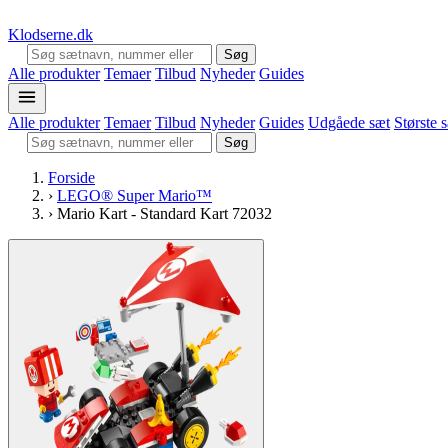
Klodserne
.dk
Søg
Alle produkter
Temaer
Tilbud
Nyheder
Guides
Alle produkter
Temaer
Tilbud
Nyheder
Guides
Udgåede sæt
Største 
Søg
Forside
›
LEGO® Super Mario™
›
Mario Kart - Standard Kart 72032