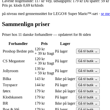
Laveste nogensinde:
117 kr
Vejl. udsalgspris:
179 kr
Du sparer:
59 kr
Pris pr. klods
0,69 kr/klods
på niveau med gennemsnittet for LEGO® Super Mario™-sæt ·
se me
Sammenlign priser
Priser hos 11 danske forhandlere — opdateret for 8t siden
Forhandler
Pris
Lager
120 kr
Proshop
Bedste pris
På lager
Gå til butik →
+ 39 kr fragt
120 kr
CS Megastore
På lager
Gå til butik →
+ 39 kr fragt
139 kr
Jollyroom
På lager
Gå til butik →
+ 59 kr fragt
Bilka
143 kr
Ikke på lager
Gå til butik →
Toyspace
144 kr
På lager
Gå til butik →
føtex
179 kr
Ikke på lager
Gå til butik →
Klodskassen
179 kr
På lager
Gå til butik →
BR
179 kr
Ikke på lager
Gå til butik →
Bog & Idé
179 kr
På lager
Gå til butik →