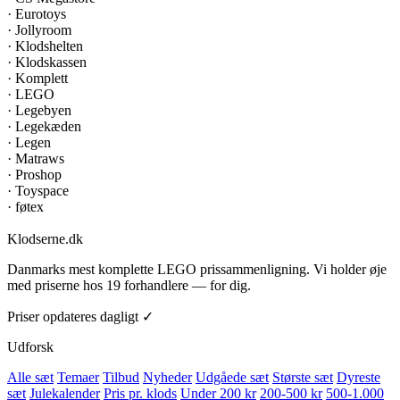
·
Eurotoys
·
Jollyroom
·
Klodshelten
·
Klodskassen
·
Komplett
·
LEGO
·
Legebyen
·
Legekæden
·
Legen
·
Matraws
·
Proshop
·
Toyspace
·
føtex
Klodserne
.dk
Danmarks mest komplette LEGO prissammenligning. Vi holder øje
med priserne hos 19 forhandlere — for dig.
Priser opdateres dagligt ✓
Udforsk
Alle sæt
Temaer
Tilbud
Nyheder
Udgåede sæt
Største sæt
Dyreste
sæt
Julekalender
Pris pr. klods
Under 200 kr
200-500 kr
500-1.000