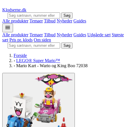
Klodserne
.dk
Søg
Alle produkter
Temaer
Tilbud
Nyheder
Guides
Alle produkter
Temaer
Tilbud
Nyheder
Guides
Udgåede sæt
Største
sæt
Pris pr. klods
Om siden
Søg
Forside
›
LEGO® Super Mario™
›
Mario Kart - Wario og King Boo 72038