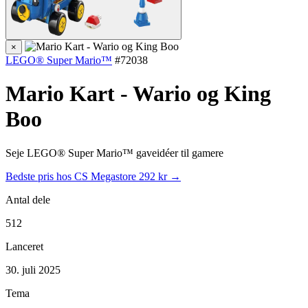
×
LEGO® Super Mario™
#72038
Mario Kart - Wario og King
Boo
Seje LEGO® Super Mario™ gaveidéer til gamere
Bedste pris hos CS Megastore
292 kr →
Antal dele
512
Lanceret
30. juli 2025
Tema