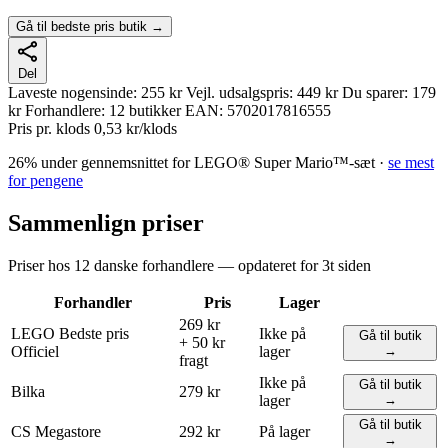
Gå til bedste pris butik →
Del
Laveste nogensinde:
255 kr
Vejl. udsalgspris:
449 kr
Du sparer:
179
kr
Forhandlere:
12 butikker
EAN:
5702017816555
Pris pr. klods
0,53 kr/klods
26% under gennemsnittet for LEGO® Super Mario™-sæt ·
se mest
for pengene
Sammenlign priser
Priser hos 12 danske forhandlere — opdateret for 3t siden
Forhandler
Pris
Lager
269 kr
LEGO
Bedste pris
Ikke på
Gå til butik
+ 50 kr
Officiel
lager
→
fragt
Ikke på
Gå til butik
Bilka
279 kr
lager
→
Gå til butik
CS Megastore
292 kr
På lager
→