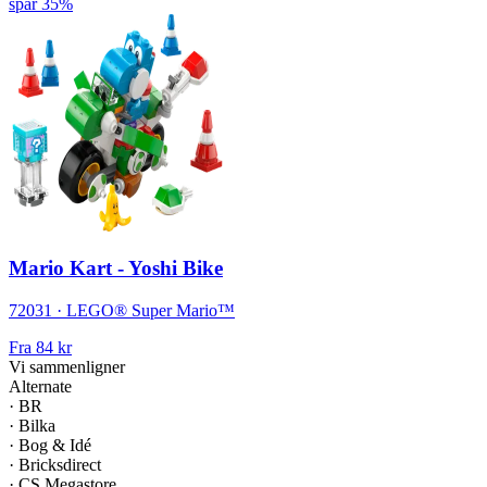
spar 35%
Mario Kart - Yoshi Bike
72031 · LEGO® Super Mario™
Fra
84 kr
Vi sammenligner
Alternate
·
BR
·
Bilka
·
Bog & Idé
·
Bricksdirect
·
CS Megastore