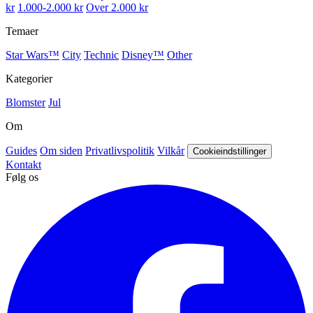
kr
1.000-2.000 kr
Over 2.000 kr
Temaer
Star Wars™
City
Technic
Disney™
Other
Kategorier
Blomster
Jul
Om
Guides
Om siden
Privatlivspolitik
Vilkår
Cookieindstillinger
Kontakt
Følg os