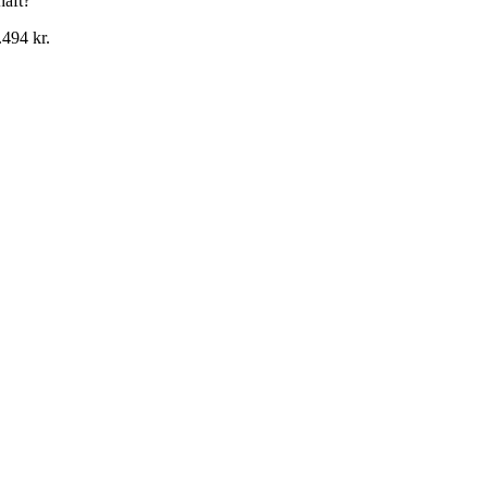
haft?
.494 kr.