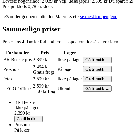
Laveste nogensinde:
2.039 kr
Vejl. udsalgspris:
2.599 kr
Du sparer:
2
Pris pr. klods
0,78 kr/klods
5% under gennemsnittet for Marvel-sæt ·
se mest for pengene
Sammenlign priser
Priser hos 4 danske forhandlere — opdateret for -1 dage siden
Forhandler
Pris
Lager
BR
Bedste pris
2.399 kr
Ikke på lager
Gå til butik →
2.494 kr
Proshop
På lager
Gå til butik →
Gratis fragt
føtex
2.599 kr
Ikke på lager
Gå til butik →
2.599 kr
LEGO
Officiel
Ukendt
Gå til butik →
+ 50 kr fragt
BR
Bedste
Ikke på lager
2.399 kr
Gå til butik →
Proshop
På lager