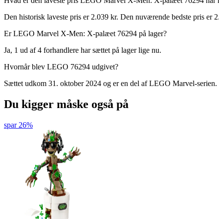
Hvad er den laveste pris LEGO Marvel X-Men: X-palæet 76294 har 
Den historisk laveste pris er 2.039 kr. Den nuværende bedste pris er 2
Er LEGO Marvel X-Men: X-palæet 76294 på lager?
Ja, 1 ud af 4 forhandlere har sættet på lager lige nu.
Hvornår blev LEGO 76294 udgivet?
Sættet udkom 31. oktober 2024 og er en del af LEGO Marvel-serien.
Du kigger måske også på
spar 26%