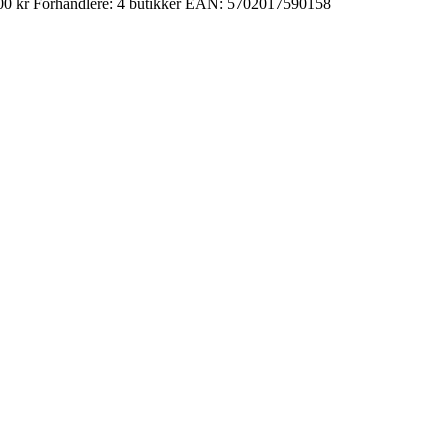
00 kr
Forhandlere:
4 butikker
EAN:
5702017590158