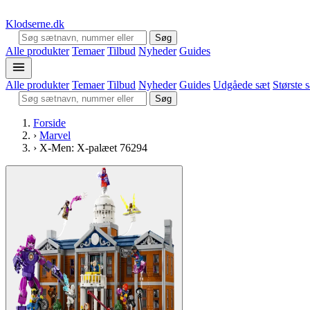
Klodserne
.dk
Søg
Alle produkter
Temaer
Tilbud
Nyheder
Guides
Alle produkter
Temaer
Tilbud
Nyheder
Guides
Udgåede sæt
Største 
Søg
Forside
›
Marvel
›
X-Men: X-palæet 76294