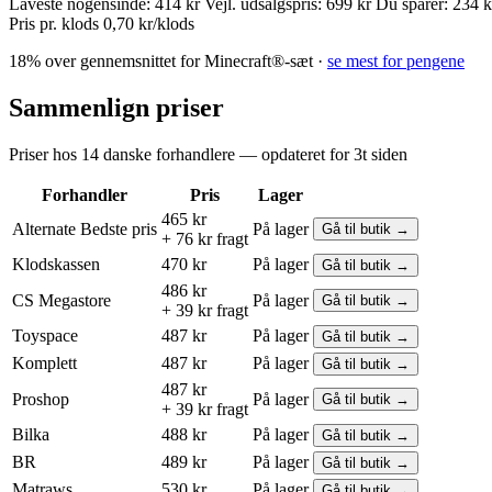
Laveste nogensinde:
414 kr
Vejl. udsalgspris:
699 kr
Du sparer:
234 k
Pris pr. klods
0,70 kr/klods
18% over gennemsnittet for Minecraft®-sæt ·
se mest for pengene
Sammenlign priser
Priser hos 14 danske forhandlere — opdateret for 3t siden
Forhandler
Pris
Lager
465 kr
Alternate
Bedste pris
På lager
Gå til butik →
+ 76 kr fragt
Klodskassen
470 kr
På lager
Gå til butik →
486 kr
CS Megastore
På lager
Gå til butik →
+ 39 kr fragt
Toyspace
487 kr
På lager
Gå til butik →
Komplett
487 kr
På lager
Gå til butik →
487 kr
Proshop
På lager
Gå til butik →
+ 39 kr fragt
Bilka
488 kr
På lager
Gå til butik →
BR
489 kr
På lager
Gå til butik →
Matraws
530 kr
På lager
Gå til butik →