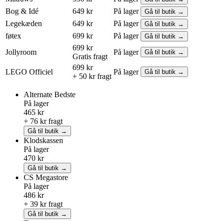
Bog & Idé
649 kr
På lager
Gå til butik →
Legekæden
649 kr
På lager
Gå til butik →
føtex
699 kr
På lager
Gå til butik →
699 kr
Jollyroom
På lager
Gå til butik →
Gratis fragt
699 kr
LEGO
Officiel
På lager
Gå til butik →
+ 50 kr fragt
Alternate
Bedste
På lager
465 kr
+ 76 kr fragt
Gå til butik →
Klodskassen
På lager
470 kr
Gå til butik →
CS Megastore
På lager
486 kr
+ 39 kr fragt
Gå til butik →