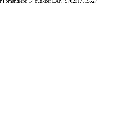
r
Forhandlere:
14 butikker
EAN:
5702017815527