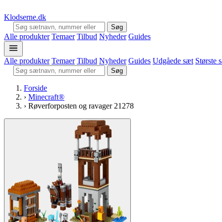
Klodserne
.dk
Søg
Alle produkter
Temaer
Tilbud
Nyheder
Guides
Alle produkter
Temaer
Tilbud
Nyheder
Guides
Udgåede sæt
Største 
Søg
Forside
›
Minecraft®
›
Røverforposten og ravager 21278