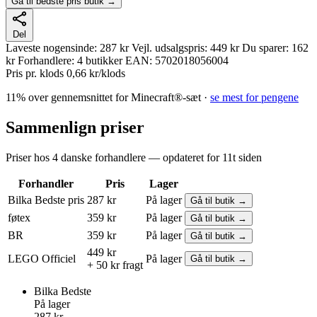
Gå til bedste pris butik →
Del
Laveste nogensinde:
287 kr
Vejl. udsalgspris:
449 kr
Du sparer:
162
kr
Forhandlere:
4 butikker
EAN:
5702018056004
Pris pr. klods
0,66 kr/klods
11% over gennemsnittet for Minecraft®-sæt ·
se mest for pengene
Sammenlign priser
Priser hos 4 danske forhandlere — opdateret for 11t siden
Forhandler
Pris
Lager
Bilka
Bedste pris
287 kr
På lager
Gå til butik →
føtex
359 kr
På lager
Gå til butik →
BR
359 kr
På lager
Gå til butik →
449 kr
LEGO
Officiel
På lager
Gå til butik →
+ 50 kr fragt
Bilka
Bedste
På lager
287 kr