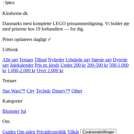
·
føtex
Klodserne
.dk
Danmarks mest komplette LEGO prissammenligning. Vi holder øje
med priserne hos 19 forhandlere — for dig.
Priser opdateres dagligt ✓
Udforsk
Alle sæt
Temaer
Tilbud
Nyheder
Udgåede sæt
Største sæt
Dyreste
sæt
Julekalender
Pris pr. klods
Under 200 kr
200-500 kr
500-1.000
kr
1.000-2.000 kr
Over 2.000 kr
Temaer
Star Wars™
City
Technic
Disney™
Other
Kategorier
Blomster
Jul
Om
Guides
Om siden
Privatlivspolitik
Vilkår
Cookieindstillinger