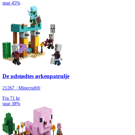
spar 45%
De udstødtes ørkenpatrulje
21267 · Minecraft®
Fra
71 kr
spar 38%