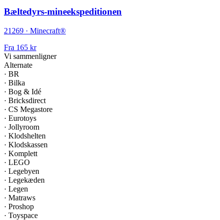
Bæltedyrs-mineekspeditionen
21269 · Minecraft®
Fra
165 kr
Vi sammenligner
Alternate
·
BR
·
Bilka
·
Bog & Idé
·
Bricksdirect
·
CS Megastore
·
Eurotoys
·
Jollyroom
·
Klodshelten
·
Klodskassen
·
Komplett
·
LEGO
·
Legebyen
·
Legekæden
·
Legen
·
Matraws
·
Proshop
·
Toyspace