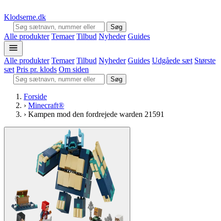
Klodserne
.dk
Søg
Alle produkter
Temaer
Tilbud
Nyheder
Guides
Alle produkter
Temaer
Tilbud
Nyheder
Guides
Udgåede sæt
Største
sæt
Pris pr. klods
Om siden
Søg
Forside
›
Minecraft®
›
Kampen mod den fordrejede warden 21591