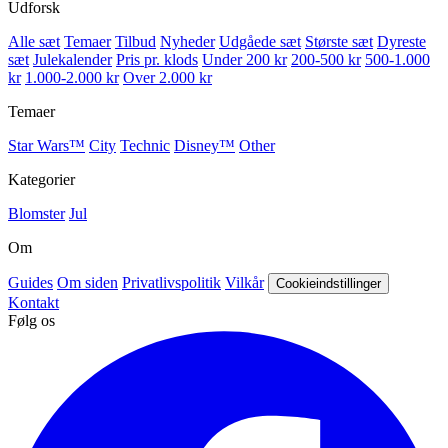
Udforsk
Alle sæt
Temaer
Tilbud
Nyheder
Udgåede sæt
Største sæt
Dyreste
sæt
Julekalender
Pris pr. klods
Under 200 kr
200-500 kr
500-1.000
kr
1.000-2.000 kr
Over 2.000 kr
Temaer
Star Wars™
City
Technic
Disney™
Other
Kategorier
Blomster
Jul
Om
Guides
Om siden
Privatlivspolitik
Vilkår
Cookieindstillinger
Kontakt
Følg os