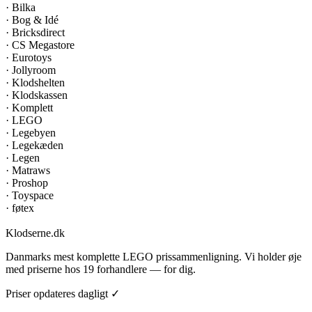
·
Bilka
·
Bog & Idé
·
Bricksdirect
·
CS Megastore
·
Eurotoys
·
Jollyroom
·
Klodshelten
·
Klodskassen
·
Komplett
·
LEGO
·
Legebyen
·
Legekæden
·
Legen
·
Matraws
·
Proshop
·
Toyspace
·
føtex
Klodserne
.dk
Danmarks mest komplette LEGO prissammenligning. Vi holder øje
med priserne hos 19 forhandlere — for dig.
Priser opdateres dagligt ✓