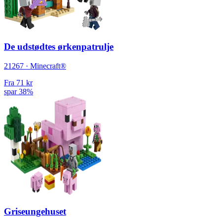
De udstødtes ørkenpatrulje
21267 · Minecraft®
Fra
71 kr
spar 38%
Griseungehuset