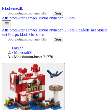
Klodserne
.dk
Søg
Alle produkter
Temaer
Tilbud
Nyheder
Guides
Alle produkter
Temaer
Tilbud
Nyheder
Guides
Udgåede sæt
Største
sæt
Pris pr. klods
Om siden
Søg
Forside
›
Minecraft®
›
Mooshroom-huset 21270