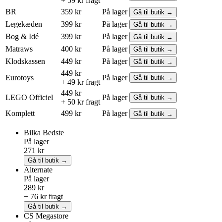
+ 59 kr fragt
BR
359 kr
På lager
Gå til butik →
Legekæden
399 kr
På lager
Gå til butik →
Bog & Idé
399 kr
På lager
Gå til butik →
Matraws
400 kr
På lager
Gå til butik →
Klodskassen
449 kr
På lager
Gå til butik →
449 kr
Eurotoys
På lager
Gå til butik →
+ 49 kr fragt
449 kr
LEGO
Officiel
På lager
Gå til butik →
+ 50 kr fragt
Komplett
499 kr
På lager
Gå til butik →
Bilka
Bedste
På lager
271 kr
Gå til butik →
Alternate
På lager
289 kr
+ 76 kr fragt
Gå til butik →
CS Megastore