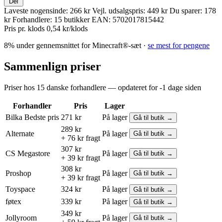
Del
Laveste nogensinde:
266 kr
Vejl. udsalgspris:
449 kr
Du sparer:
178
kr
Forhandlere:
15 butikker
EAN:
5702017815442
Pris pr. klods
0,54 kr/klods
8% under gennemsnittet for Minecraft®-sæt ·
se mest for pengene
Sammenlign priser
Priser hos 15 danske forhandlere — opdateret for -1 dage siden
Forhandler
Pris
Lager
Bilka
Bedste pris
271 kr
På lager
Gå til butik →
289 kr
Alternate
På lager
Gå til butik →
+ 76 kr fragt
307 kr
CS Megastore
På lager
Gå til butik →
+ 39 kr fragt
308 kr
Proshop
På lager
Gå til butik →
+ 39 kr fragt
Toyspace
324 kr
På lager
Gå til butik →
føtex
339 kr
På lager
Gå til butik →
349 kr
Jollyroom
På lager
Gå til butik →