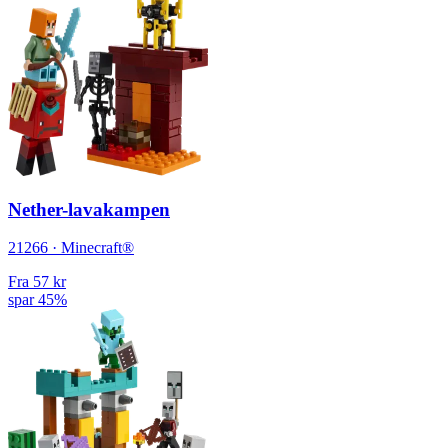
Nether-lavakampen
21266 · Minecraft®
Fra
57 kr
spar 45%