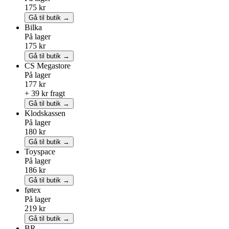
175 kr
Gå til butik →
Bilka
På lager
175 kr
Gå til butik →
CS Megastore
På lager
177 kr
+ 39 kr fragt
Gå til butik →
Klodskassen
På lager
180 kr
Gå til butik →
Toyspace
På lager
186 kr
Gå til butik →
føtex
På lager
219 kr
Gå til butik →
BR