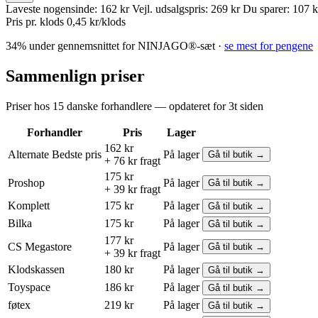
Laveste nogensinde:
162 kr
Vejl. udsalgspris:
269 kr
Du sparer:
107 k
Pris pr. klods
0,45 kr/klods
34% under gennemsnittet for NINJAGO®-sæt ·
se mest for pengene
Sammenlign priser
Priser hos 15 danske forhandlere — opdateret for 3t siden
Forhandler
Pris
Lager
162 kr
Alternate
Bedste pris
På lager
Gå til butik →
+ 76 kr fragt
175 kr
Proshop
På lager
Gå til butik →
+ 39 kr fragt
Komplett
175 kr
På lager
Gå til butik →
Bilka
175 kr
På lager
Gå til butik →
177 kr
CS Megastore
På lager
Gå til butik →
+ 39 kr fragt
Klodskassen
180 kr
På lager
Gå til butik →
Toyspace
186 kr
På lager
Gå til butik →
føtex
219 kr
På lager
Gå til butik →