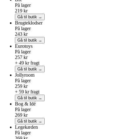
På lager
219 kr
Gå til butik →
Brugteklodser
På lager
243 kr
Gå til butik →
Eurotoys
På lager
257 kr
+ 49 kr fragt
Gå til butik →
Jollyroom
På lager
259 kr
+ 59 kr fragt
Gå til butik →
Bog & Idé
På lager
269 kr
Gå til butik →
Legekæden
På lager
269 kr