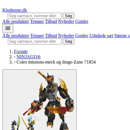
Klodserne
.dk
Søg
Alle produkter
Temaer
Tilbud
Nyheder
Guides
Alle produkter
Temaer
Tilbud
Nyheder
Guides
Udgåede sæt
Største 
Søg
Forside
›
NINJAGO®
›
Coles missions-mech og drage-Zane 71854