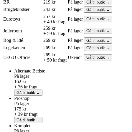
BR
219 kr
På lager
Gå til butik →
Brugteklodser
243 kr
På lager
Gå til butik →
257 kr
Eurotoys
På lager
Gå til butik →
+ 49 kr fragt
259 kr
Jollyroom
På lager
Gå til butik →
+ 59 kr fragt
Bog & Idé
269 kr
På lager
Gå til butik →
Legekæden
269 kr
På lager
Gå til butik →
269 kr
LEGO
Officiel
Ukendt
Gå til butik →
+ 50 kr fragt
Alternate
Bedste
På lager
162 kr
+ 76 kr fragt
Gå til butik →
Proshop
På lager
175 kr
+ 39 kr fragt
Gå til butik →
Komplett
På lager