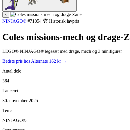
×
NINJAGO®
#71854
🏆 Historisk lavpris
Coles missions-mech og drage-
LEGO® NINJAGO® legesæt med drage, mech og 3 minifigurer
Bedste pris hos Alternate
162 kr →
Antal dele
364
Lanceret
30. november 2025
Tema
NINJAGO®