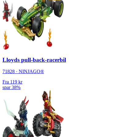
Lloyds pull-back-racerbil
71828 · NINJAGO®
Fra
119 kr
spar 38%