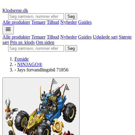
Klodserne
.dk
Søg
Alle produkter
Temaer
Tilbud
Nyheder
Guides
Alle produkter
Temaer
Tilbud
Nyheder
Guides
Udgåede sæt
Største
sæt
Pris pr. klods
Om siden
Søg
Forside
›
NINJAGO®
›
Jays forvandlingsbil 71856