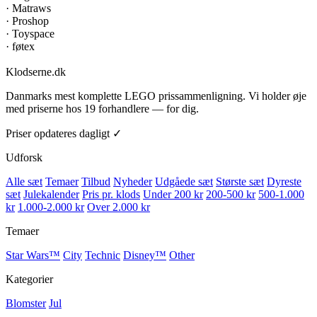
·
Matraws
·
Proshop
·
Toyspace
·
føtex
Klodserne
.dk
Danmarks mest komplette LEGO prissammenligning. Vi holder øje
med priserne hos 19 forhandlere — for dig.
Priser opdateres dagligt ✓
Udforsk
Alle sæt
Temaer
Tilbud
Nyheder
Udgåede sæt
Største sæt
Dyreste
sæt
Julekalender
Pris pr. klods
Under 200 kr
200-500 kr
500-1.000
kr
1.000-2.000 kr
Over 2.000 kr
Temaer
Star Wars™
City
Technic
Disney™
Other
Kategorier
Blomster
Jul