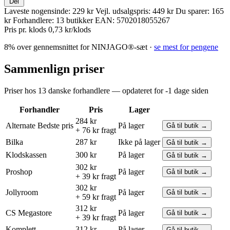
Del
Laveste nogensinde:
229 kr
Vejl. udsalgspris:
449 kr
Du sparer:
165
kr
Forhandlere:
13 butikker
EAN:
5702018055267
Pris pr. klods
0,73 kr/klods
8% over gennemsnittet for NINJAGO®-sæt ·
se mest for pengene
Sammenlign priser
Priser hos 13 danske forhandlere — opdateret for -1 dage siden
Forhandler
Pris
Lager
284 kr
Alternate
Bedste pris
På lager
Gå til butik →
+ 76 kr fragt
Bilka
287 kr
Ikke på lager
Gå til butik →
Klodskassen
300 kr
På lager
Gå til butik →
302 kr
Proshop
På lager
Gå til butik →
+ 39 kr fragt
302 kr
Jollyroom
På lager
Gå til butik →
+ 59 kr fragt
312 kr
CS Megastore
På lager
Gå til butik →
+ 39 kr fragt
Komplett
312 kr
På lager
Gå til butik →