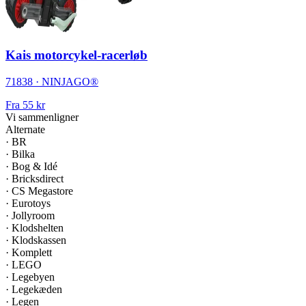
Kais motorcykel-racerløb
71838 · NINJAGO®
Fra
55 kr
Vi sammenligner
Alternate
·
BR
·
Bilka
·
Bog & Idé
·
Bricksdirect
·
CS Megastore
·
Eurotoys
·
Jollyroom
·
Klodshelten
·
Klodskassen
·
Komplett
·
LEGO
·
Legebyen
·
Legekæden
·
Legen