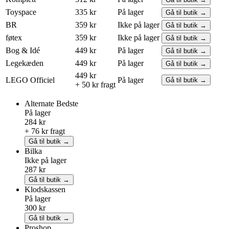
Toyspace
335 kr
På lager
Gå til butik →
BR
359 kr
Ikke på lager
Gå til butik →
føtex
359 kr
Ikke på lager
Gå til butik →
Bog & Idé
449 kr
På lager
Gå til butik →
Legekæden
449 kr
På lager
Gå til butik →
449 kr
LEGO
Officiel
På lager
Gå til butik →
+ 50 kr fragt
Alternate
Bedste
På lager
284 kr
+ 76 kr fragt
Gå til butik →
Bilka
Ikke på lager
287 kr
Gå til butik →
Klodskassen
På lager
300 kr
Gå til butik →
Proshop