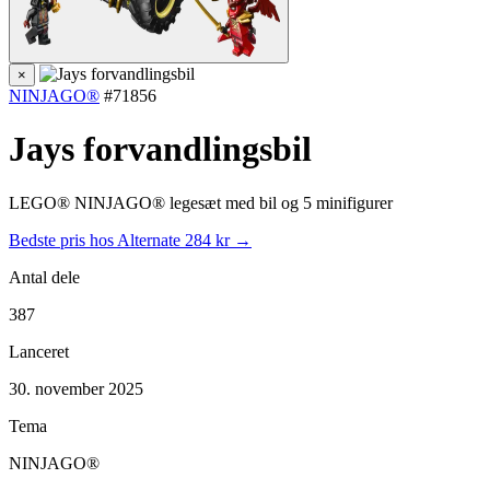
×
NINJAGO®
#71856
Jays forvandlingsbil
LEGO® NINJAGO® legesæt med bil og 5 minifigurer
Bedste pris hos Alternate
284 kr →
Antal dele
387
Lanceret
30. november 2025
Tema
NINJAGO®