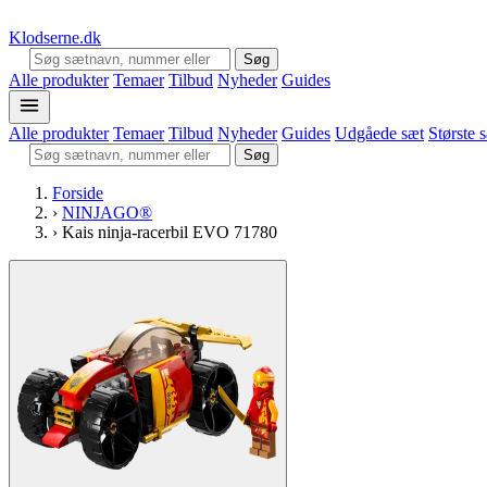
Klodserne
.dk
Søg
Alle produkter
Temaer
Tilbud
Nyheder
Guides
Alle produkter
Temaer
Tilbud
Nyheder
Guides
Udgåede sæt
Største 
Søg
Forside
›
NINJAGO®
›
Kais ninja-racerbil EVO 71780