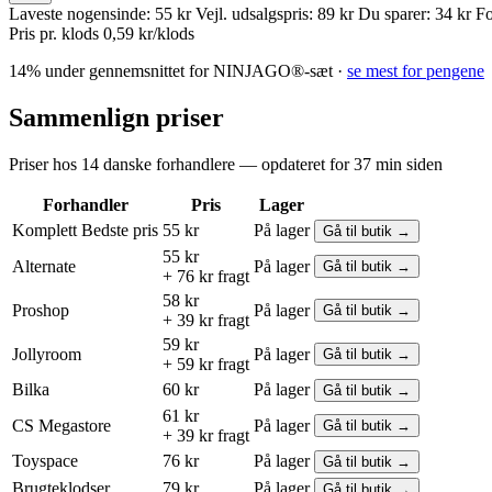
Laveste nogensinde:
55 kr
Vejl. udsalgspris:
89 kr
Du sparer:
34 kr
Fo
Pris pr. klods
0,59 kr/klods
14% under gennemsnittet for NINJAGO®-sæt ·
se mest for pengene
Sammenlign priser
Priser hos 14 danske forhandlere — opdateret for 37 min siden
Forhandler
Pris
Lager
Komplett
Bedste pris
55 kr
På lager
Gå til butik →
55 kr
Alternate
På lager
Gå til butik →
+ 76 kr fragt
58 kr
Proshop
På lager
Gå til butik →
+ 39 kr fragt
59 kr
Jollyroom
På lager
Gå til butik →
+ 59 kr fragt
Bilka
60 kr
På lager
Gå til butik →
61 kr
CS Megastore
På lager
Gå til butik →
+ 39 kr fragt
Toyspace
76 kr
På lager
Gå til butik →
Brugteklodser
79 kr
På lager
Gå til butik →