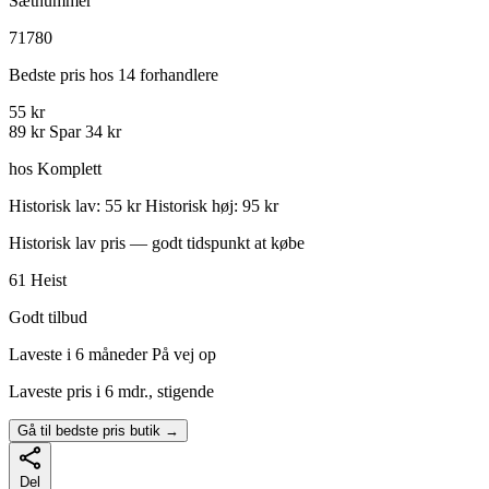
Sætnummer
71780
Bedste pris hos 14 forhandlere
55 kr
89 kr
Spar 34 kr
hos Komplett
Historisk lav: 55 kr
Historisk høj: 95 kr
Historisk lav pris — godt tidspunkt at købe
61
Heist
Godt tilbud
Laveste i 6 måneder
På vej op
Laveste pris i 6 mdr., stigende
Gå til bedste pris butik →
Del