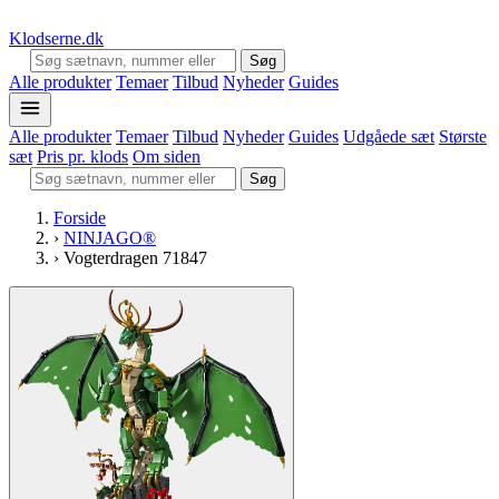
Klodserne
.dk
Søg
Alle produkter
Temaer
Tilbud
Nyheder
Guides
Alle produkter
Temaer
Tilbud
Nyheder
Guides
Udgåede sæt
Største
sæt
Pris pr. klods
Om siden
Søg
Forside
›
NINJAGO®
›
Vogterdragen 71847