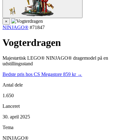
×
NINJAGO®
#71847
Vogterdragen
Majestætisk LEGO® NINJAGO® dragemodel på en
udstillingsstand
Bedste pris hos CS Megastore
859 kr →
Antal dele
1.650
Lanceret
30. april 2025
Tema
NINJAGO®