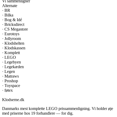
Vi sammenligner
Alternate
·
BR
·
Bilka
·
Bog & Idé
·
Bricksdirect
·
CS Megastore
·
Eurotoys
·
Jollyroom
·
Klodshelten
·
Klodskassen
·
Komplett
·
LEGO
·
Legebyen
·
Legekæden
·
Legen
·
Matraws
·
Proshop
·
Toyspace
·
føtex
Klodserne
.dk
Danmarks mest komplette LEGO prissammenligning. Vi holder øje
med priserne hos 19 forhandlere — for dig.