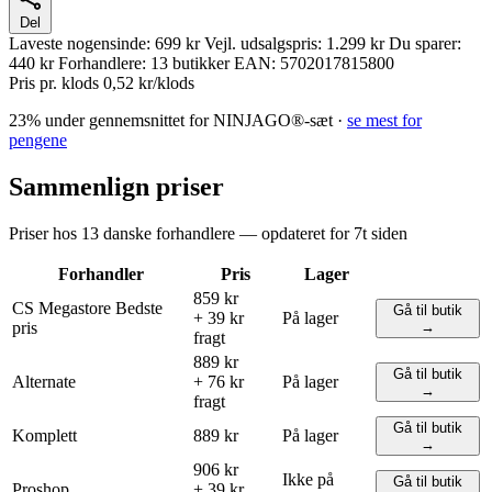
Del
Laveste nogensinde:
699 kr
Vejl. udsalgspris:
1.299 kr
Du sparer:
440 kr
Forhandlere:
13 butikker
EAN:
5702017815800
Pris pr. klods
0,52 kr/klods
23% under gennemsnittet for NINJAGO®-sæt ·
se mest for
pengene
Sammenlign priser
Priser hos 13 danske forhandlere — opdateret for 7t siden
Forhandler
Pris
Lager
859 kr
CS Megastore
Bedste
Gå til butik
+ 39 kr
På lager
pris
→
fragt
889 kr
Gå til butik
Alternate
+ 76 kr
På lager
→
fragt
Gå til butik
Komplett
889 kr
På lager
→
906 kr
Ikke på
Gå til butik
Proshop
+ 39 kr