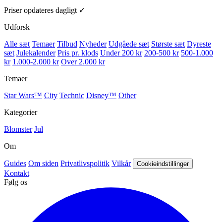
Priser opdateres dagligt ✓
Udforsk
Alle sæt
Temaer
Tilbud
Nyheder
Udgåede sæt
Største sæt
Dyreste
sæt
Julekalender
Pris pr. klods
Under 200 kr
200-500 kr
500-1.000
kr
1.000-2.000 kr
Over 2.000 kr
Temaer
Star Wars™
City
Technic
Disney™
Other
Kategorier
Blomster
Jul
Om
Guides
Om siden
Privatlivspolitik
Vilkår
Cookieindstillinger
Kontakt
Følg os