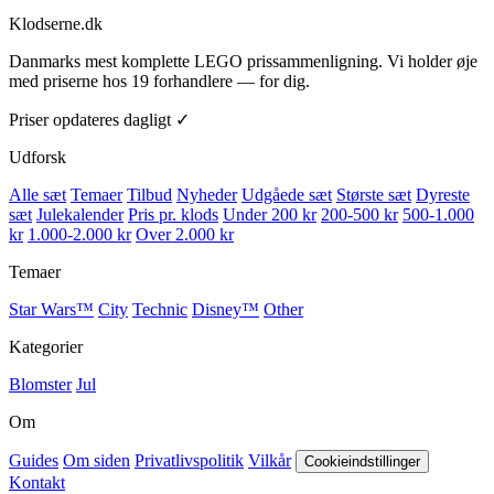
Klodserne
.dk
Danmarks mest komplette LEGO prissammenligning. Vi holder øje
med priserne hos 19 forhandlere — for dig.
Priser opdateres dagligt ✓
Udforsk
Alle sæt
Temaer
Tilbud
Nyheder
Udgåede sæt
Største sæt
Dyreste
sæt
Julekalender
Pris pr. klods
Under 200 kr
200-500 kr
500-1.000
kr
1.000-2.000 kr
Over 2.000 kr
Temaer
Star Wars™
City
Technic
Disney™
Other
Kategorier
Blomster
Jul
Om
Guides
Om siden
Privatlivspolitik
Vilkår
Cookieindstillinger
Kontakt