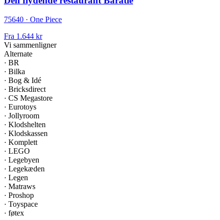
Den flydende restaurant Baratie
75640 · One Piece
Fra
1.644 kr
Vi sammenligner
Alternate
·
BR
·
Bilka
·
Bog & Idé
·
Bricksdirect
·
CS Megastore
·
Eurotoys
·
Jollyroom
·
Klodshelten
·
Klodskassen
·
Komplett
·
LEGO
·
Legebyen
·
Legekæden
·
Legen
·
Matraws
·
Proshop
·
Toyspace
·
føtex