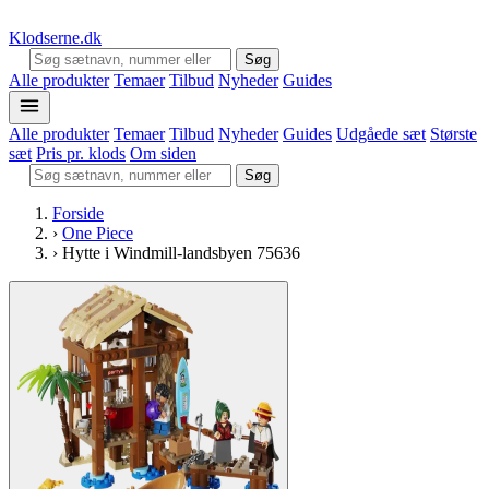
Klodserne
.dk
Søg
Alle produkter
Temaer
Tilbud
Nyheder
Guides
Alle produkter
Temaer
Tilbud
Nyheder
Guides
Udgåede sæt
Største
sæt
Pris pr. klods
Om siden
Søg
Forside
›
One Piece
›
Hytte i Windmill-landsbyen 75636