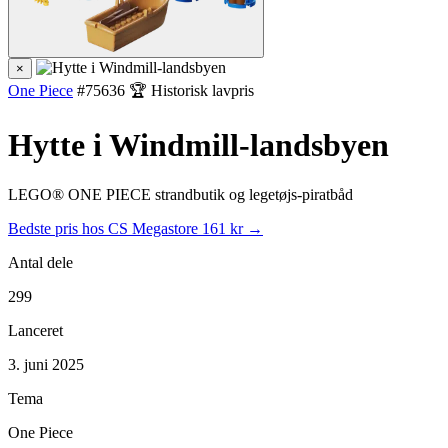
×
One Piece
#75636
🏆 Historisk lavpris
Hytte i Windmill-landsbyen
LEGO® ONE PIECE strandbutik og legetøjs-piratbåd
Bedste pris hos CS Megastore
161 kr →
Antal dele
299
Lanceret
3. juni 2025
Tema
One Piece