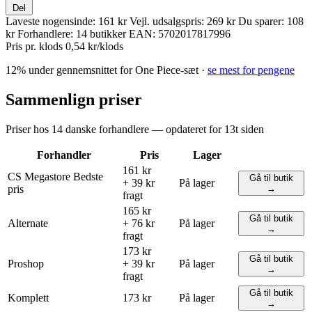
Del
Laveste nogensinde:
161 kr
Vejl. udsalgspris:
269 kr
Du sparer:
108
kr
Forhandlere:
14 butikker
EAN:
5702017817996
Pris pr. klods
0,54 kr/klods
12% under gennemsnittet for One Piece-sæt ·
se mest for pengene
Sammenlign priser
Priser hos 14 danske forhandlere — opdateret for 13t siden
Forhandler
Pris
Lager
161 kr
CS Megastore
Bedste
Gå til butik
+ 39 kr
På lager
pris
→
fragt
165 kr
Gå til butik
Alternate
+ 76 kr
På lager
→
fragt
173 kr
Gå til butik
Proshop
+ 39 kr
På lager
→
fragt
Gå til butik
Komplett
173 kr
På lager
→