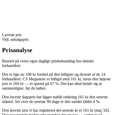
Laveste pris
Vejl. udsalgspris
Prisanalyse
Baseret på vores egen daglige prisindsamling hos danske
forhandlere
Der er lige nu 108 kr forskel på den billigste og dyreste af de 14
forhandlere: CS Megastore er billigst med 161 kr, mens den højeste
pris er 269 kr — et spænd på 67 %. Det kan altså betale sig at
sammenligne, før du køber.
Den laveste dagspris har ligget stabilt omkring 161 kr den seneste
måned. Set over de seneste 90 dage er den samlet faldet 4 %.
Den laveste pris vi har registreret det seneste år er 161 kr (maj '26).
Den nuværende bedste pris matcher det niveau — sættet er på