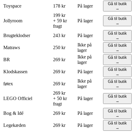
Gå til butik
Toyspace
178 kr
På lager
→
199 kr
Gå til butik
Jollyroom
+ 59 kr
På lager
→
fragt
Gå til butik
Brugteklodser
243 kr
På lager
→
Ikke på
Gå til butik
Matraws
250 kr
lager
→
Ikke på
Gå til butik
BR
269 kr
lager
→
Gå til butik
Klodskassen
269 kr
På lager
→
Ikke på
Gå til butik
føtex
269 kr
lager
→
269 kr
Gå til butik
LEGO
Officiel
+ 50 kr
På lager
→
fragt
Gå til butik
Bog & Idé
269 kr
På lager
→
Gå til butik
Legekæden
269 kr
På lager
→